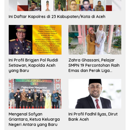
Ini Daftar Kapolres di 23 Kabupaten/Kota di Aceh
Ini Profil Brigjen Pol Ruddi
Zahra Ghassani, Pelajar
Setiawan, Kapolda Aceh
SMPN 19 Percontohan Raih
yang Baru
Emas dan Perak Liga
Olimpiade Nasional
Mengenal Sofyan
Ini Profil Fadhil Ilyas, Dirut
Griantara, Ketua Keluarga
Bank Aceh
Negeri Antara yang Baru