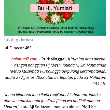
Purbalingga berduka
Dibaca :
483
halaman7.com
–
Purbalingga:
Hj Yumiati atau dikenal
dengan panggilan Hj Juwen, Ibunda Hj Siti Mutmainah
(Ketua Muslimat) Purbalingga berpulang kerahmatullah,
Sabtu 27 Agustus 2022 atau bertepatan pada 29 Muharam
1444 H.
“
Innaa lillahi wa inna ilaihi raaji’uun. Allahumma ‘indaka
ahtasibu mushibaatii fa ajirnii fiihaa wa abdilnii minhaa
khairan
,” kata Aji Setiawan, mantan aktivis PMII KH