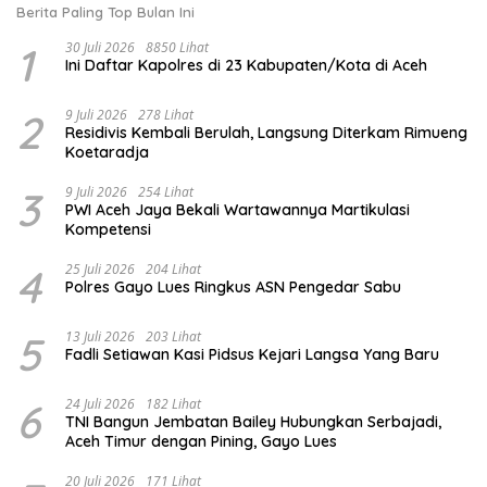
Berita Paling Top Bulan Ini
1
30 Juli 2026
8850 Lihat
Ini Daftar Kapolres di 23 Kabupaten/Kota di Aceh
2
9 Juli 2026
278 Lihat
Residivis Kembali Berulah, Langsung Diterkam Rimueng
Koetaradja
3
9 Juli 2026
254 Lihat
PWI Aceh Jaya Bekali Wartawannya Martikulasi
Kompetensi
4
25 Juli 2026
204 Lihat
Polres Gayo Lues Ringkus ASN Pengedar Sabu
5
13 Juli 2026
203 Lihat
Fadli Setiawan Kasi Pidsus Kejari Langsa Yang Baru
6
24 Juli 2026
182 Lihat
TNI Bangun Jembatan Bailey Hubungkan Serbajadi,
Aceh Timur dengan Pining, Gayo Lues
20 Juli 2026
171 Lihat