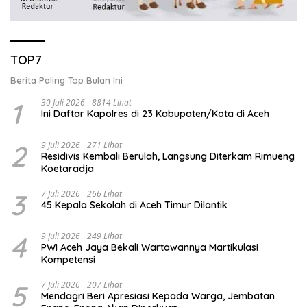
TOP7
Berita Paling Top Bulan Ini
1
30 Juli 2026
8814 Lihat
Ini Daftar Kapolres di 23 Kabupaten/Kota di Aceh
2
9 Juli 2026
271 Lihat
Residivis Kembali Berulah, Langsung Diterkam Rimueng
Koetaradja
3
7 Juli 2026
266 Lihat
45 Kepala Sekolah di Aceh Timur Dilantik
4
9 Juli 2026
249 Lihat
PWI Aceh Jaya Bekali Wartawannya Martikulasi
Kompetensi
5
7 Juli 2026
207 Lihat
Mendagri Beri Apresiasi Kepada Warga, Jembatan