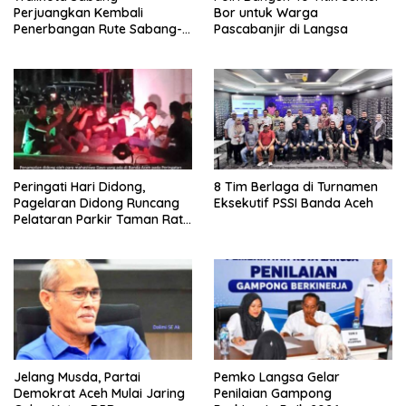
Perjuangkan Kembali
Bor untuk Warga
Penerbangan Rute Sabang-
Pascabanjir di Langsa
Medan
Peringati Hari Didong,
8 Tim Berlaga di Turnamen
Pagelaran Didong Runcang
Eksekutif PSSI Banda Aceh
Pelataran Parkir Taman Ratu
Safiatuddin
Jelang Musda, Partai
Pemko Langsa Gelar
Demokrat Aceh Mulai Jaring
Penilaian Gampong