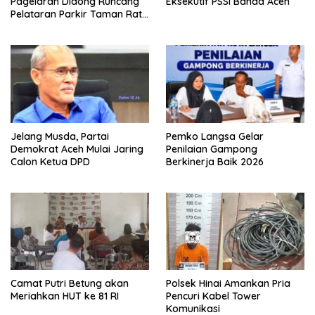
Pagelaran Didong Runcang
Eksekutif PSSI Banda Aceh
Pelataran Parkir Taman Ratu
Safiatuddin
Jelang Musda, Partai
Pemko Langsa Gelar
Demokrat Aceh Mulai Jaring
Penilaian Gampong
Calon Ketua DPD
Berkinerja Baik 2026
Camat Putri Betung akan
Polsek Hinai Amankan Pria
Meriahkan HUT ke 81 RI
Pencuri Kabel Tower
Komunikasi