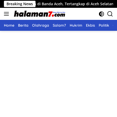
Langsung
eras di Banda Aceh, Tertangkap di Aceh Selatan
Breaking News
Pemko La
ke
konten
Home
Berita
Olahraga
Salam7
Hukrim
Ekbis
Politik
O