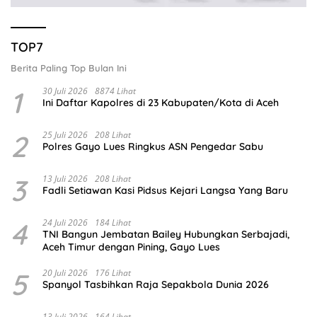
TOP7
Berita Paling Top Bulan Ini
1
30 Juli 2026
8874 Lihat
Ini Daftar Kapolres di 23 Kabupaten/Kota di Aceh
2
25 Juli 2026
208 Lihat
Polres Gayo Lues Ringkus ASN Pengedar Sabu
3
13 Juli 2026
208 Lihat
Fadli Setiawan Kasi Pidsus Kejari Langsa Yang Baru
4
24 Juli 2026
184 Lihat
TNI Bangun Jembatan Bailey Hubungkan Serbajadi,
Aceh Timur dengan Pining, Gayo Lues
5
20 Juli 2026
176 Lihat
Spanyol Tasbihkan Raja Sepakbola Dunia 2026
13 Juli 2026
164 Lihat