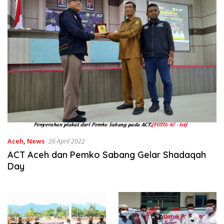
Aceh
,
News
26 April 2022
ACT Aceh dan Pemko Sabang Gelar Shadaqah
Day