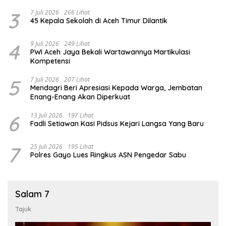
3
7 Juli 2026
266 Lihat
45 Kepala Sekolah di Aceh Timur Dilantik
4
9 Juli 2026
249 Lihat
PWI Aceh Jaya Bekali Wartawannya Martikulasi
Kompetensi
5
7 Juli 2026
207 Lihat
Mendagri Beri Apresiasi Kepada Warga, Jembatan
Enang-Enang Akan Diperkuat
6
13 Juli 2026
197 Lihat
Fadli Setiawan Kasi Pidsus Kejari Langsa Yang Baru
7
25 Juli 2026
195 Lihat
Polres Gayo Lues Ringkus ASN Pengedar Sabu
Salam 7
Tajuk