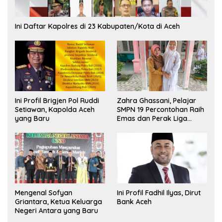
Ini Daftar Kapolres di 23 Kabupaten/Kota di Aceh
Ini Profil Brigjen Pol Ruddi
Zahra Ghassani, Pelajar
Setiawan, Kapolda Aceh
SMPN 19 Percontohan Raih
yang Baru
Emas dan Perak Liga
Olimpiade Nasional
Mengenal Sofyan
Ini Profil Fadhil Ilyas, Dirut
Griantara, Ketua Keluarga
Bank Aceh
Negeri Antara yang Baru