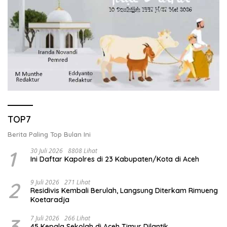
TOP7
Berita Paling Top Bulan Ini
1
30 Juli 2026
8808 Lihat
Ini Daftar Kapolres di 23 Kabupaten/Kota di Aceh
2
9 Juli 2026
271 Lihat
Residivis Kembali Berulah, Langsung Diterkam Rimueng
Koetaradja
3
7 Juli 2026
266 Lihat
45 Kepala Sekolah di Aceh Timur Dilantik