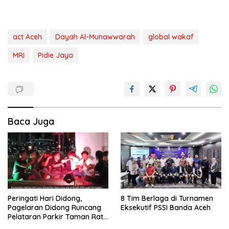
act Aceh
Dayah Al-Munawwarah
global wakaf
MRI
Pidie Jaya
Baca Juga
Peringati Hari Didong,
8 Tim Berlaga di Turnamen
Pagelaran Didong Runcang
Eksekutif PSSI Banda Aceh
Pelataran Parkir Taman Ratu
Safiatuddin