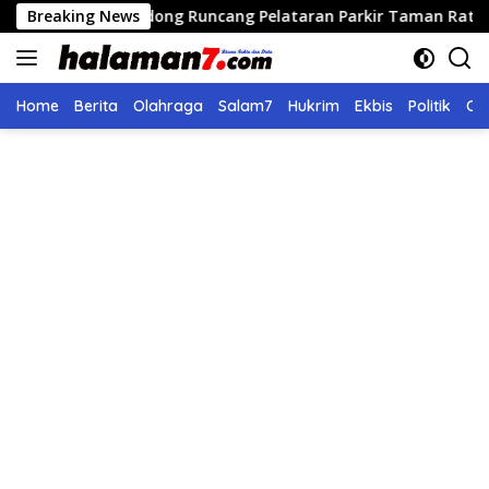
Langsung
ran Didong Runcang Pelataran Parkir Taman Ratu Safiatuddin
Breaking News
ke
konten
Home
Berita
Olahraga
Salam7
Hukrim
Ekbis
Politik
Ol