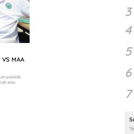
3
4
5
r VS MAA
6
an polemik,
rah atas
7
S
Ta