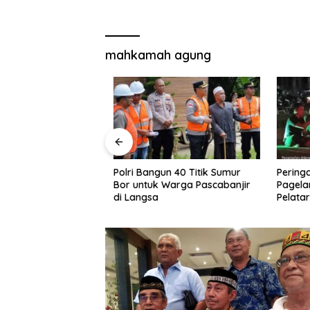
mahkamah agung
bang Perjuangkan
Polri Bangun 40 Titik Sumur
Peringati
erbangan Rute
Bor untuk Warga Pascabanjir
Pagelar
dan
di Langsa
Pelatara
Safiatud