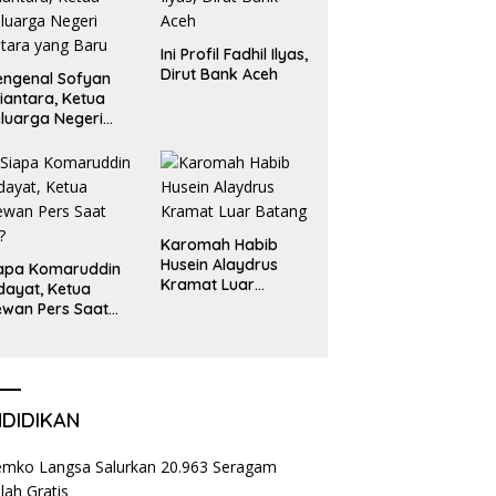
Ini Profil Fadhil Ilyas,
Dirut Bank Aceh
ngenal Sofyan
iantara, Ketua
luarga Negeri
tara yang Baru
Karomah Habib
Husein Alaydrus
apa Komaruddin
Kramat Luar
dayat, Ketua
Batang
wan Pers Saat
i?
NDIDIKAN