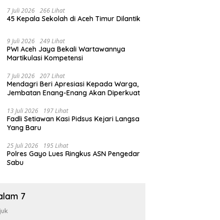
7 Juli 2026
266 Lihat
45 Kepala Sekolah di Aceh Timur Dilantik
9 Juli 2026
249 Lihat
PWI Aceh Jaya Bekali Wartawannya
Martikulasi Kompetensi
7 Juli 2026
207 Lihat
Mendagri Beri Apresiasi Kepada Warga,
Jembatan Enang-Enang Akan Diperkuat
13 Juli 2026
197 Lihat
Fadli Setiawan Kasi Pidsus Kejari Langsa
Yang Baru
25 Juli 2026
195 Lihat
Polres Gayo Lues Ringkus ASN Pengedar
Sabu
alam 7
juk