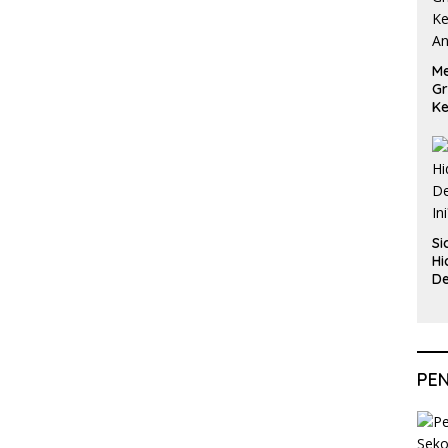
Me
Gr
Ke
An
Si
Hi
De
In
PE