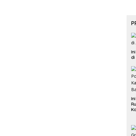
P
In
di
In
Ru
Ka
B