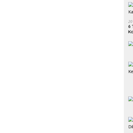
20
6 
K