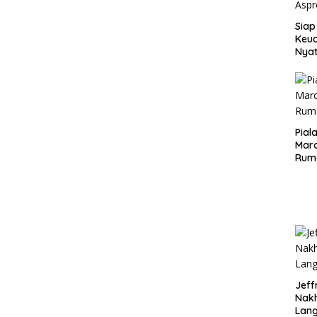
Siap
Keuc
Nya
seba
Aspr
Pial
Maro
Rum
Jeff
Nak
Lan