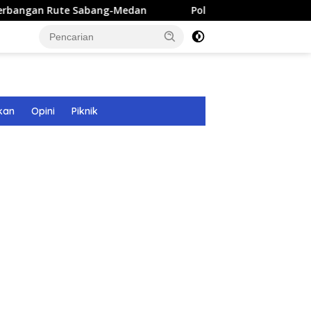
e Sabang-Medan
Polri Bangun 40 Titik Sumur Bor untuk
kan
Opini
Piknik