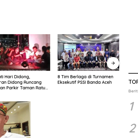
 Hari Didong,
8 Tim Berlaga di Turnamen
Jelan
TO
an Didong Runcang
Eksekutif PSSI Banda Aceh
Demok
n Parkir Taman Ratu
Calo
Berit
din
1
2