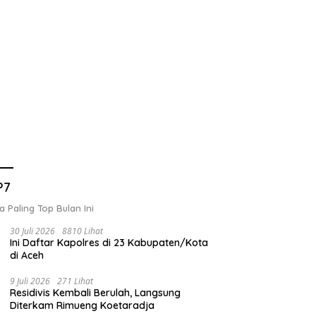
g Musda, Partai
Pemko Langsa Gelar Penilaian
C
P7
rat Aceh Mulai Jaring
Gampong Berkinerja Baik 2026
M
n Ketua DPD
a Paling Top Bulan Ini
30 Juli 2026
8810 Lihat
Ini Daftar Kapolres di 23 Kabupaten/Kota
di Aceh
9 Juli 2026
271 Lihat
Residivis Kembali Berulah, Langsung
Diterkam Rimueng Koetaradja