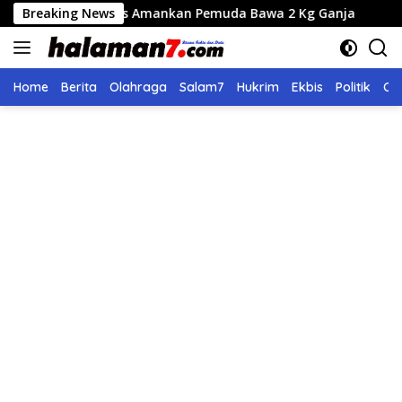
Langsung
ayo Lues Amankan Pemuda Bawa 2 Kg Ganja
Breaking News
Seleksi Ca
ke
konten
Home
Berita
Olahraga
Salam7
Hukrim
Ekbis
Politik
Ol