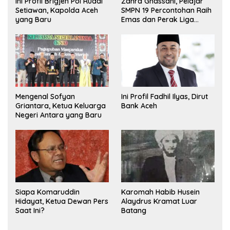
Ini Profil Brigjen Pol Ruddi
Zahra Ghassani, Pelajar
Setiawan, Kapolda Aceh
SMPN 19 Percontohan Raih
yang Baru
Emas dan Perak Liga
Olimpiade Nasional
Mengenal Sofyan
Ini Profil Fadhil Ilyas, Dirut
Griantara, Ketua Keluarga
Bank Aceh
Negeri Antara yang Baru
Siapa Komaruddin
Karomah Habib Husein
Hidayat, Ketua Dewan Pers
Alaydrus Kramat Luar
Saat Ini?
Batang