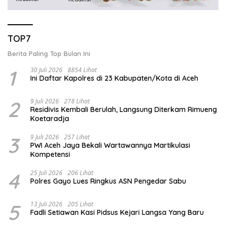
TOP7
Berita Paling Top Bulan Ini
1
30 Juli 2026
8854 Lihat
Ini Daftar Kapolres di 23 Kabupaten/Kota di Aceh
2
9 Juli 2026
278 Lihat
Residivis Kembali Berulah, Langsung Diterkam Rimueng
Koetaradja
3
9 Juli 2026
257 Lihat
PWI Aceh Jaya Bekali Wartawannya Martikulasi
Kompetensi
4
25 Juli 2026
206 Lihat
Polres Gayo Lues Ringkus ASN Pengedar Sabu
5
13 Juli 2026
205 Lihat
Fadli Setiawan Kasi Pidsus Kejari Langsa Yang Baru