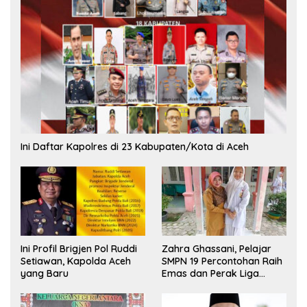
Ini Daftar Kapolres di 23 Kabupaten/Kota di Aceh
Ini Profil Brigjen Pol Ruddi
Zahra Ghassani, Pelajar
Setiawan, Kapolda Aceh
SMPN 19 Percontohan Raih
yang Baru
Emas dan Perak Liga
Olimpiade Nasional