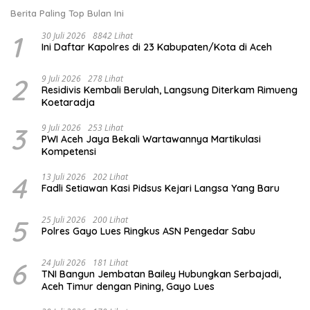
Berita Paling Top Bulan Ini
1
30 Juli 2026
8842 Lihat
Ini Daftar Kapolres di 23 Kabupaten/Kota di Aceh
2
9 Juli 2026
278 Lihat
Residivis Kembali Berulah, Langsung Diterkam Rimueng
Koetaradja
3
9 Juli 2026
253 Lihat
PWI Aceh Jaya Bekali Wartawannya Martikulasi
Kompetensi
4
13 Juli 2026
202 Lihat
Fadli Setiawan Kasi Pidsus Kejari Langsa Yang Baru
5
25 Juli 2026
200 Lihat
Polres Gayo Lues Ringkus ASN Pengedar Sabu
6
24 Juli 2026
181 Lihat
TNI Bangun Jembatan Bailey Hubungkan Serbajadi,
Aceh Timur dengan Pining, Gayo Lues