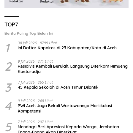
TOP7
Berita Paling Top Bulan Ini
1
30 Juli 2026
8799 Lihat
Ini Daftar Kapolres di 23 Kabupaten/Kota di Aceh
2
9 Juli 2026
271 Lihat
Residivis Kembali Berulah, Langsung Diterkam Rimueng
Koetaradja
3
7 Juli 2026
265 Lihat
45 Kepala Sekolah di Aceh Timur Dilantik
4
9 Juli 2026
248 Lihat
PWI Aceh Jaya Bekali Wartawannya Martikulasi
Kompetensi
5
7 Juli 2026
207 Lihat
Mendagri Beri Apresiasi Kepada Warga, Jembatan
Enang-Enang Akan Diperkuat