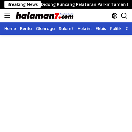
Langsung
elaran Didong Runcang Pelataran Parkir Taman Ratu Safiatuddin
Breaking News
ke
konten
Home
Berita
Olahraga
Salam7
Hukrim
Ekbis
Politik
Ol