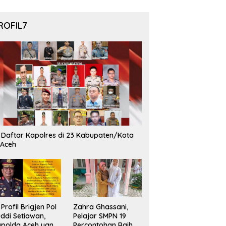
ROFIL7
i Daftar Kapolres di 23 Kabupaten/Kota
 Aceh
i Profil Brigjen Pol
Zahra Ghassani,
ddi Setiawan,
Pelajar SMPN 19
polda Aceh yang
Percontohan Raih