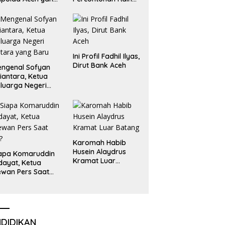
aru
Emas dan Perak
Liga Olimpiade
Nasional
Ini Profil Fadhil Ilyas,
Dirut Bank Aceh
ngenal Sofyan
iantara, Ketua
luarga Negeri
tara yang Baru
Karomah Habib
Husein Alaydrus
apa Komaruddin
Kramat Luar
dayat, Ketua
Batang
wan Pers Saat
i?
NDIDIKAN