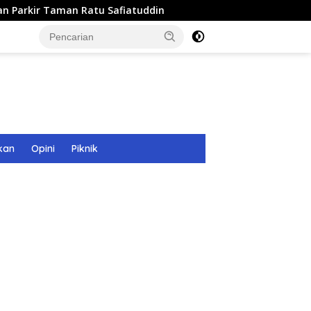
tu Safiatuddin
8 Tim Berlaga di Turnamen Eksekutif P
kan
Opini
Piknik