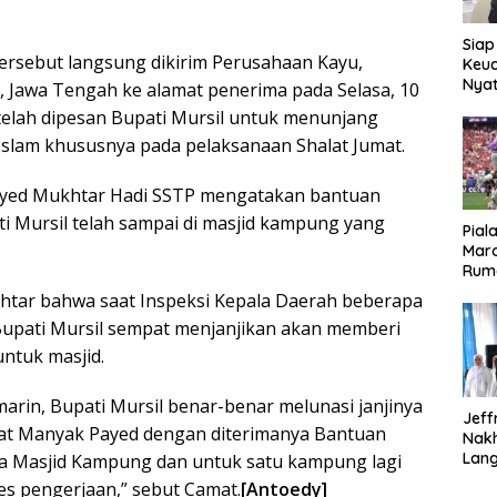
Siap
rsebut langsung dikirim Perusahaan Kayu,
Keuc
Nya
, Jawa Tengah ke alamat penerima pada Selasa, 10
seba
telah dipesan Bupati Mursil untuk menunjang
Aspr
Islam khususnya pada pelaksanaan Shalat Jumat.
yed Mukhtar Hadi SSTP mengatakan bantuan
i Mursil telah sampai di masjid kampung yang
Pial
Maro
Rum
tar bahwa saat Inspeksi Kepala Daerah beberapa
 Bupati Mursil sempat menjanjikan akan memberi
ntuk masjid.
marin, Bupati Mursil benar-benar melunasi janjinya
Jeff
t Manyak Payed dengan diterimanya Bantuan
Nak
Lan
a Masjid Kampung dan untuk satu kampung lagi
es pengerjaan,” sebut Camat.
[Antoedy]