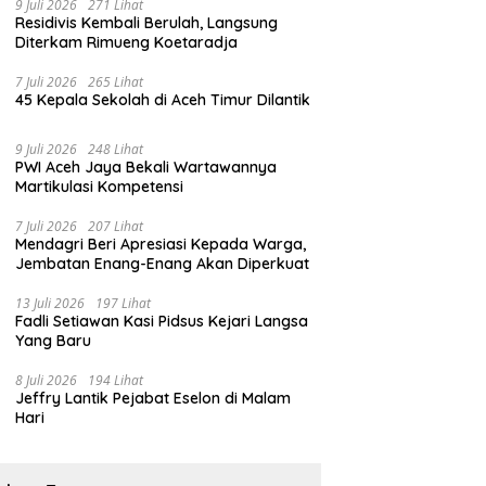
9 Juli 2026
271 Lihat
Residivis Kembali Berulah, Langsung
Diterkam Rimueng Koetaradja
7 Juli 2026
265 Lihat
45 Kepala Sekolah di Aceh Timur Dilantik
9 Juli 2026
248 Lihat
PWI Aceh Jaya Bekali Wartawannya
Martikulasi Kompetensi
7 Juli 2026
207 Lihat
Mendagri Beri Apresiasi Kepada Warga,
Jembatan Enang-Enang Akan Diperkuat
13 Juli 2026
197 Lihat
Fadli Setiawan Kasi Pidsus Kejari Langsa
Yang Baru
8 Juli 2026
194 Lihat
Jeffry Lantik Pejabat Eselon di Malam
Hari