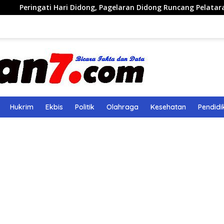
ri Didong, Pagelaran Didong Runcang Pelataran Parkir Taman Ra
Hukrim
Ekbis
Politik
Olahraga
Kesehatan
Pendidi