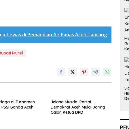
B
ja Tewas di Pemandian Air Panas Aceh Tamiang
Me
Gr
Ke
Bupati Mursil
An
Si
Hi
De
rlaga di Turnamen
Jelang Musda, Partai
In
f PSSI Banda Aceh
Demokrat Aceh Mulai Jaring
Calon Ketua DPD
PE