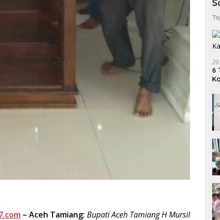
S
Ta
20
6 
K
7.com
– Aceh Tamiang:
Bupati Aceh Tamiang H Mursil