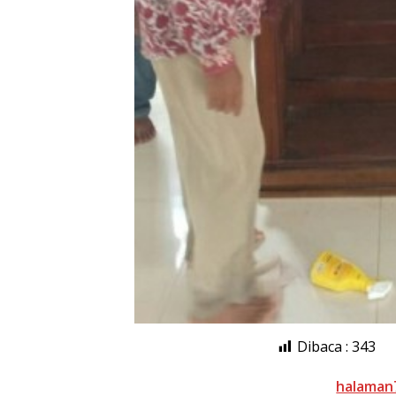
Dibaca :
343
halaman