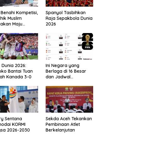
 Benahi Kompetisi,
Spanyol Tasbihkan
hik Muslim
Raja Sepakbola Dunia
takan Maju
2026
gai Calon Ketua
ov PSSI Aceh
a Dunia 2026:
Ini Negara yang
ko Bantai Tuan
Berlaga di 16 Besar
ah Kanada 3-0
dan Jadwal
Pertandingan
Perdelapan final Piala
Dunia 2026
ry Sentana
Sekda Aceh Tekankan
hodai KORMI
Pembinaan Atlet
gsa 2026-2030
Berkelanjutan