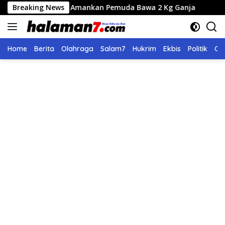
Langsung
Lues Amankan Pemuda Bawa 2 Kg Ganja
Breaking News
Seleksi Calon D
ke
konten
Home
Berita
Olahraga
Salam7
Hukrim
Ekbis
Politik
Ol