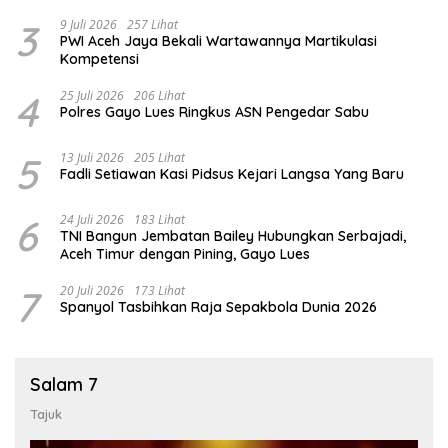
3
9 Juli 2026
257 Lihat
PWI Aceh Jaya Bekali Wartawannya Martikulasi
Kompetensi
4
25 Juli 2026
206 Lihat
Polres Gayo Lues Ringkus ASN Pengedar Sabu
5
13 Juli 2026
205 Lihat
Fadli Setiawan Kasi Pidsus Kejari Langsa Yang Baru
6
24 Juli 2026
183 Lihat
TNI Bangun Jembatan Bailey Hubungkan Serbajadi,
Aceh Timur dengan Pining, Gayo Lues
7
20 Juli 2026
173 Lihat
Spanyol Tasbihkan Raja Sepakbola Dunia 2026
Salam 7
Tajuk