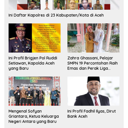
Ini Daftar Kapolres di 23 Kabupaten/Kota di Aceh
Ini Profil Brigjen Pol Ruddi
Zahra Ghassani, Pelajar
Setiawan, Kapolda Aceh
SMPN 19 Percontohan Raih
yang Baru
Emas dan Perak Liga
Olimpiade Nasional
Mengenal Sofyan
Ini Profil Fadhil Ilyas, Dirut
Griantara, Ketua Keluarga
Bank Aceh
Negeri Antara yang Baru