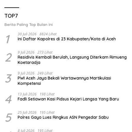
TOP7
Berita Paling Top Bulan Ini
1
30 Juli 2026
8824 Lihat
Ini Daftar Kapolres di 23 Kabupaten/Kota di Aceh
2
9 Juli 2026
273 Lihat
Residivis Kembali Berulah, Langsung Diterkam Rimueng
Koetaradja
3
9 Juli 2026
249 Lihat
PWI Aceh Jaya Bekali Wartawannya Martikulasi
Kompetensi
4
13 Juli 2026
198 Lihat
Fadli Setiawan Kasi Pidsus Kejari Langsa Yang Baru
5
25 Juli 2026
195 Lihat
Polres Gayo Lues Ringkus ASN Pengedar Sabu
8 Juli 2026
195 Lihat