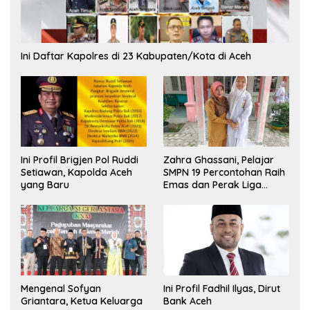
Ini Daftar Kapolres di 23 Kabupaten/Kota di Aceh
Ini Profil Brigjen Pol Ruddi
Zahra Ghassani, Pelajar
Setiawan, Kapolda Aceh
SMPN 19 Percontohan Raih
yang Baru
Emas dan Perak Liga
Olimpiade Nasional
Mengenal Sofyan
Ini Profil Fadhil Ilyas, Dirut
Griantara, Ketua Keluarga
Bank Aceh