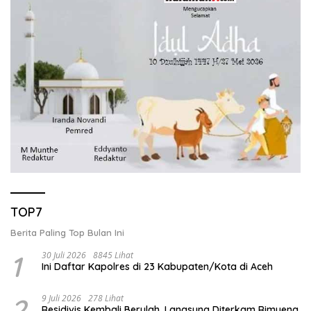
TOP7
Berita Paling Top Bulan Ini
1
30 Juli 2026
8845 Lihat
Ini Daftar Kapolres di 23 Kabupaten/Kota di Aceh
2
9 Juli 2026
278 Lihat
Residivis Kembali Berulah, Langsung Diterkam Rimueng