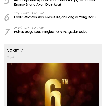
5
Mendagri Beri Apresiasi Kepada Warga, Jembatan
Enang-Enang Akan Diperkuat
6
13 Juli 2026
197 Lihat
Fadli Setiawan Kasi Pidsus Kejari Langsa Yang Baru
7
25 Juli 2026
195 Lihat
Polres Gayo Lues Ringkus ASN Pengedar Sabu
Salam 7
Tajuk