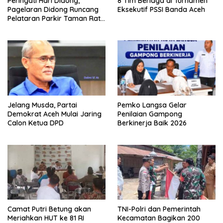
Peringati Hari Didong,
8 Tim Berlaga di Turnamen
Pagelaran Didong Runcang
Eksekutif PSSI Banda Aceh
Pelataran Parkir Taman Ratu
Safiatuddin
Jelang Musda, Partai
Pemko Langsa Gelar
Demokrat Aceh Mulai Jaring
Penilaian Gampong
Calon Ketua DPD
Berkinerja Baik 2026
Camat Putri Betung akan
TNI-Polri dan Pemerintah
Meriahkan HUT ke 81 RI
Kecamatan Bagikan 200