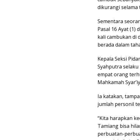
dikurangi selama
Sementara seorang 
Pasal 16 Ayat (1)
kali cambukan di
berada dalam tah
Kepala Seksi Pid
Syahputra selaku
empat orang terh
Mahkamah Syar’iy
Ia katakan, tamp
jumlah personil 
“Kita harapkan k
Tamiang bisa hil
perbuatan-perbuat