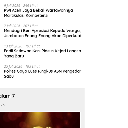
9 Juli 2026
249 Lihat
PWI Aceh Jaya Bekali Wartawannya
Martikulasi Kompetensi
7 Juli 2026
207 Lihat
Mendagri Beri Apresiasi Kepada Warga,
Jembatan Enang-Enang Akan Diperkuat
13 Juli 2026
197 Lihat
Fadli Setiawan Kasi Pidsus Kejari Langsa
Yang Baru
25 Juli 2026
195 Lihat
Polres Gayo Lues Ringkus ASN Pengedar
Sabu
alam 7
juk