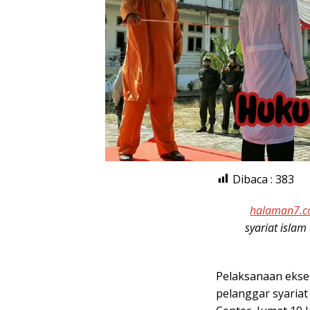
Dibaca :
383
halaman7.
syariat isla
Pelaksanaan eks
pelanggar syariat