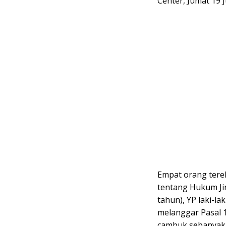
Center, Jumat 19 J
Empat orang tere
tentang Hukum Jin
tahun), YP laki-lak
melanggar Pasal 1
cambuk sebanyak 