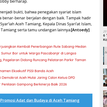
 Robby berharap.
 menjadi bukti, bahwa penegakan syariat islam
a benar-benar berjalan dengan baik. Tampak hadir
ar’iah Aceh Tamiang, Kepala Dinas Syari’at Islam,
 Tamiang serta tamu undangan lainnya.
[Antoedy]
20
6 
K
erjuangkan Kembali Penerbangan Rute Sabang-Medan
ik Sumur Bor untuk Warga Pascabanjir di Langsa
ng, Pagelaran Didong Runcang Pelataran Parkir Taman
rnamen Eksekutif PSSI Banda Aceh
i Demokrat Aceh Mulai Jaring Calon Ketua DPD
 Penilaian Gampong Berkinerja Baik 2026
Promosi Adat dan Budaya di Aceh Tamiang