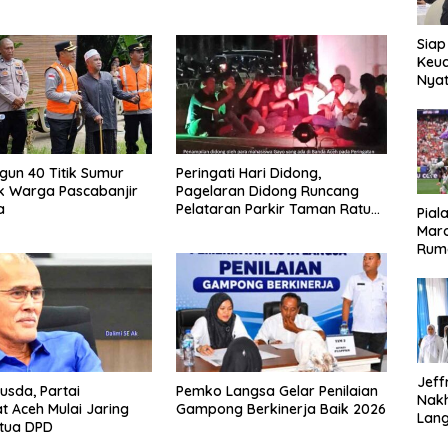
Siap
Keuc
Nya
seba
Aspr
ngun 40 Titik Sumur
Peringati Hari Didong,
k Warga Pascabanjir
Pagelaran Didong Runcang
a
Pelataran Parkir Taman Ratu
Pial
Safiatuddin
Maro
Rum
Jeff
usda, Partai
Pemko Langsa Gelar Penilaian
Nak
 Aceh Mulai Jaring
Gampong Berkinerja Baik 2026
Lan
etua DPD