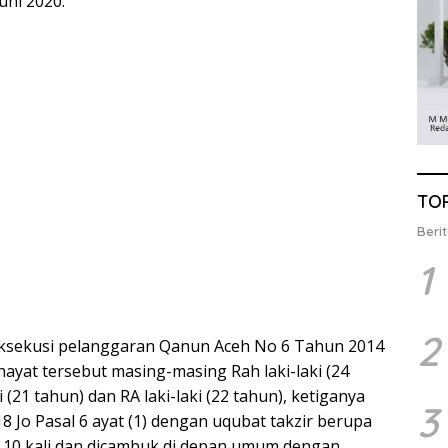
uni 2020.
TO
Berit
1
2
ksekusi pelanggaran Qanun Aceh No 6 Tahun 2014
ayat tersebut masing-masing Rah laki-laki (24
i (21 tahun) dan RA laki-laki (22 tahun), ketiganya
3
8 Jo Pasal 6 ayat (1) dengan uqubat takzir berupa
10 kali dan dicambuk di depan umum dengan