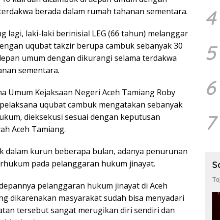
4
 terdakwa berada dalam rumah tahanan sementara.
lagi, laki-laki berinisial LEG (66 tahun) melanggar
 dengan uqubat takzir berupa cambuk sebanyak 30
5
 depan umum dengan dikurangi selama terdakwa
anan sementara.
6
ana Umum Kejaksaan Negeri Aceh Tamiang Roby
 pelaksana uqubat cambuk mengatakan sebanyak
7
ukum, dieksekusi sesuai dengan keputusan
ah Aceh Tamiang.
ak dalam kurun beberapa bulan, adanya penurunan
terhukum pada pelanggaran hukum jinayat.
S
Ta
edepannya pelanggaran hukum jinayat di Aceh
ang dikarenakan masyarakat sudah bisa menyadari
an tersebut sangat merugikan diri sendiri dan