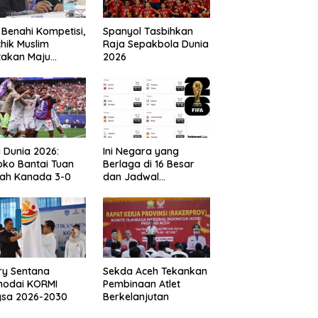
 Benahi Kompetisi,
Spanyol Tasbihkan
hik Muslim
Raja Sepakbola Dunia
takan Maju
2026
gai Calon Ketua
ov PSSI Aceh
a Dunia 2026:
Ini Negara yang
ko Bantai Tuan
Berlaga di 16 Besar
ah Kanada 3-0
dan Jadwal
Pertandingan
Perdelapan final Piala
Dunia 2026
ry Sentana
Sekda Aceh Tekankan
hodai KORMI
Pembinaan Atlet
gsa 2026-2030
Berkelanjutan