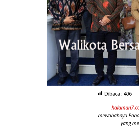
Dibaca :
406
halaman7.c
mewabahnya Pande
yang me