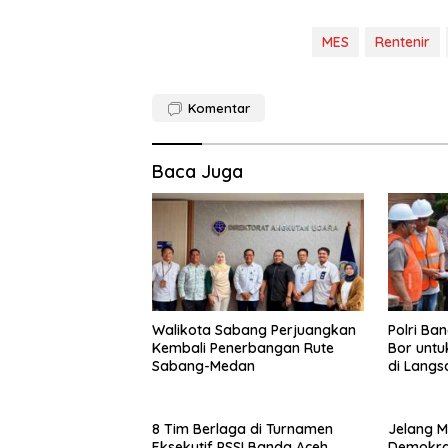
MES
Rentenir
Komentar
Baca Juga
Walikota Sabang Perjuangkan
Polri Ba
Kembali Penerbangan Rute
Bor untu
Sabang-Medan
di Langs
8 Tim Berlaga di Turnamen
Jelang M
Eksekutif PSSI Banda Aceh
Demokrat