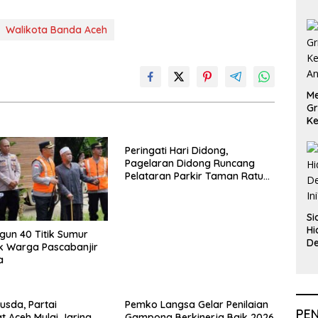
Walikota Banda Aceh
Me
Gr
Ke
An
Peringati Hari Didong,
Pagelaran Didong Runcang
Pelataran Parkir Taman Ratu
Safiatuddin
Si
Hi
ngun 40 Titik Sumur
De
k Warga Pascabanjir
In
a
usda, Partai
Pemko Langsa Gelar Penilaian
PE
 Aceh Mulai Jaring
Gampong Berkinerja Baik 2026