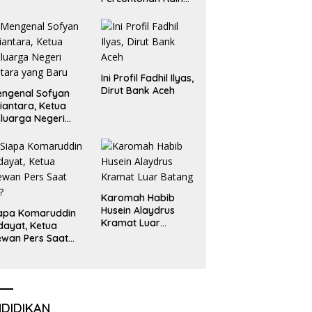
Emas dan Perak
Liga Olimpiade
Nasional
Ini Profil Fadhil Ilyas,
Dirut Bank Aceh
ngenal Sofyan
iantara, Ketua
luarga Negeri
tara yang Baru
Karomah Habib
Husein Alaydrus
apa Komaruddin
Kramat Luar
dayat, Ketua
Batang
wan Pers Saat
i?
NDIDIKAN