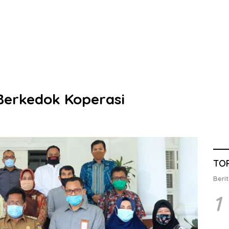
 Berkedok Koperasi
TO
Berit
1