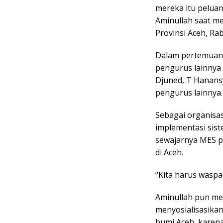
mereka itu pelua
Aminullah saat m
Provinsi Aceh, Ra
Dalam pertemuan 
pengurus lainnya 
Djuned, T Hanansy
pengurus lainnya.
Sebagai organisa
implementasi sist
sewajarnya MES p
di Aceh.
“Kita harus waspad
Aminullah pun me
menyosialisasikan
bumi Aceh, karena