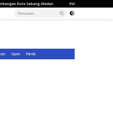
 Sabang-Medan
Polri Bangun 40 Titik Sumur Bor untuk W
kan
Opini
Piknik