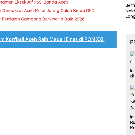
rnamen Eksekutif PSSI Banda Aceh
Jeff
i Demokrat Aceh Mulai Jaring Calon Ketua DPD
Nak
Lan
 Penilaian Gampong Berkinerja Baik 2026
im Korfball Aceh Raih Medali Emas di PON XXI
P
In
di
In
Ru
Ka
B