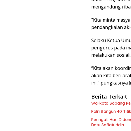
mengandung riba 
“Kita minta masy
pendangkalan akid
Selaku Ketua Umu
pengurus pada ma
melakukan sosiali
“Kita akan koordi
akan kita beri ara
ini,” pungkasnya.
[
Berita Terkait
Walikota Sabang P
Polri Bangun 40 Tit
Peringati Hari Dido
Ratu Safiatuddin