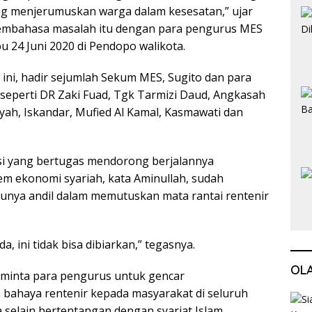
ng menjerumuskan warga dalam kesesatan,” ujar
embahasa masalah itu dengan para pengurus MES
bu 24 Juni 2020 di Pendopo walikota.
ini, hadir sejumlah Sekum MES, Sugito dan para
seperti DR Zaki Fuad, Tgk Tarmizi Daud, Angkasah
ah, Iskandar, Mufied Al Kamal, Kasmawati dan
si yang bertugas mendorong berjalannya
em ekonomi syariah, kata Aminullah, sudah
unya andil dalam memutuskan mata rantai rentenir
a, ini tidak bisa dibiarkan,” tegasnya.
OL
minta para pengurus untuk gencar
 bahaya rentenir kepada masyarakat di seluruh
 selain bertentangan dengan syariat Islam,