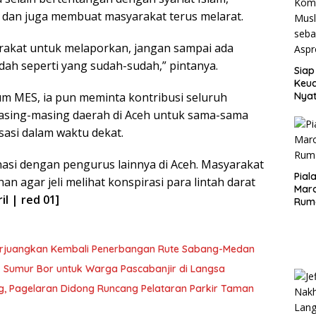
dan juga membuat masyarakat terus melarat.
arakat untuk melaporkan, jangan sampai ada
ah seperti yang sudah-sudah,” pintanya.
Siap
Keuc
m MES, ia pun meminta kontribusi seluruh
Nya
seba
sing-masing daerah di Aceh untuk sama-sama
Aspr
sasi dalam waktu dekat.
nasi dengan pengurus lainnya di Aceh. Masyarakat
Pial
han agar jeli melihat konspirasi para lintah darat
Maro
ril | red 01]
Rum
erjuangkan Kembali Penerbangan Rute Sabang-Medan
ik Sumur Bor untuk Warga Pascabanjir di Langsa
ng, Pagelaran Didong Runcang Pelataran Parkir Taman