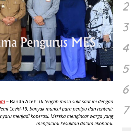
2
3
4
5
6
om
–
Banda Aceh:
Di tengah masa sulit saat ini dengan
7
mi Covid-19, banyak muncul para penipu dan rentenir
nyaru menjadi koperasi. Mereka mengincar warga yang
mengalami kesulitan dalam ekonomi
.