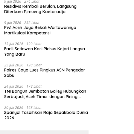
9 Juli 2026
276 Lihat
Residivis Kembali Berulah, Langsung
Diterkam Rimueng Koetaradja
9 Juli 2026
252 Lihat
PWI Aceh Jaya Bekali Wartawannya
Martikulasi Kompetensi
13 Juli 2026
199 Lihat
Fadli Setiawan Kasi Pidsus Kejari Langsa
Yang Baru
25 Juli 2026
198 Lihat
Polres Gayo Lues Ringkus ASN Pengedar
Sabu
24 Juli 2026
178 Lihat
TNI Bangun Jembatan Bailey Hubungkan
Serbajadi, Aceh Timur dengan Pining,
Gayo Lues
20 Juli 2026
168 Lihat
Spanyol Tasbihkan Raja Sepakbola Dunia
2026