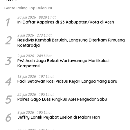
Berita Paling Top Bulan Ini
1
30 Juli 2026
8820 Lihat
Ini Daftar Kapolres di 23 Kabupaten/Kota di Aceh
2
9 Juli 2026
273 Lihat
Residivis Kembali Berulah, Langsung Diterkam Rimueng
Koetaradja
3
9 Juli 2026
249 Lihat
PWI Aceh Jaya Bekali Wartawannya Martikulasi
Kompetensi
4
13 Juli 2026
197 Lihat
Fadli Setiawan Kasi Pidsus Kejari Langsa Yang Baru
5
25 Juli 2026
195 Lihat
Polres Gayo Lues Ringkus ASN Pengedar Sabu
6
8 Juli 2026
195 Lihat
Jeffry Lantik Pejabat Eselon di Malam Hari