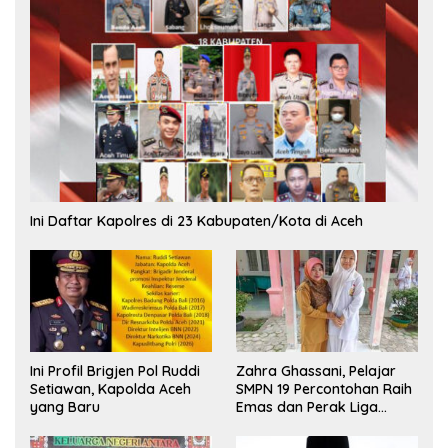
Ini Daftar Kapolres di 23 Kabupaten/Kota di Aceh
Ini Profil Brigjen Pol Ruddi
Zahra Ghassani, Pelajar
Setiawan, Kapolda Aceh
SMPN 19 Percontohan Raih
yang Baru
Emas dan Perak Liga
Olimpiade Nasional