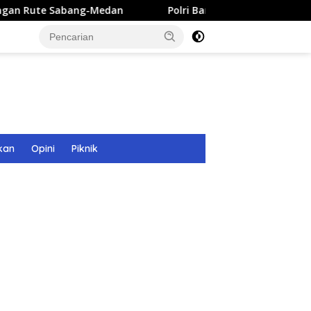
g-Medan
Polri Bangun 40 Titik Sumur Bor untuk Warga 
kan
Opini
Piknik