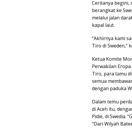
Ceritanya begini,
berangkat ke Swe
melalui jalan da
kapal laut.
“Akhirnya kami 
Tiro di Sweden,” 
Ketua Komite Mon
Perwakilan Eropa 
Tiro, para tamu 
semua membawany
dengan paduka Wa
Dalam temu perda
di Aceh itu, deng
Pidie, di Swedia. 
“Dari Wilyah Batee