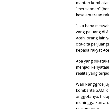
mantan kombatan
“meusaboeh” (ber
kesejahteraan rak
“Jika hana meusab
yang pejuang di 
Aceh, orang lain 
cita-cita perjua
kepada rakyat Ace
Apa yang dikataka
menjadi kenyataan 
realita yang terja
Wali Nanggroe ju
kombanta GAM, di
anggotanya, hidup
meninggalkan anak
pertempuran.