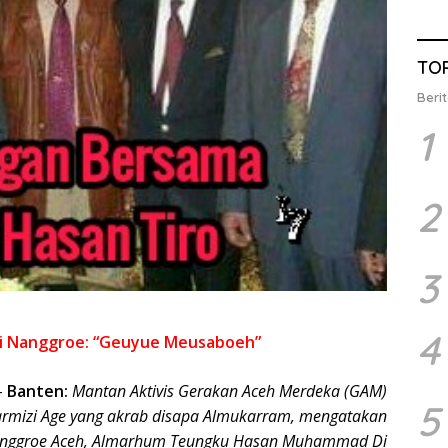
TO
Berit
1
2
3
4
i Nanggroe: “Geuyue Meusaboeh”
–
Banten:
Mantan Aktivis Gerakan Aceh Merdeka (GAM)
5
rmizi Age yang akrab disapa Almukarram, mengatakan
nggroe Aceh, Almarhum Teungku Hasan Muhammad Di