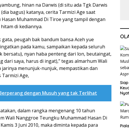
ambung, hinan na Darwis (di situ ada Tgk Darwis
t (dia bagus) katanya, cerita Tarmizi Age saat
 Hasan Muhammad Di Tiroe yang tampil dengan
hitam di kediannya.
OL
k gata, peugah bak bandum bansa Aceh yue
ingatkan pada kamu, sampaikan kepada seluruh
 bersatu), nyan haba penteng dari lon, beutaingat,
g dari saya, harus di ingat),” tegas almarhum Wali
jarinya menunjuk-nunjuk, mempastikan dan
 Tarmizi Age,
Siap
Keuc
 Berperang dengan Musuh yang tak Terlihat
Nya
seba
Aspr
atakan, dalam rangka mengenang 10 tahun
um Wali Nanggroe Teungku Muhammad Hasan Di
a Kamis 3 Juni 2010, maka diminta kepada para
Pial