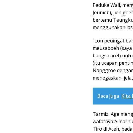
Paduka Wali, meny
Jeunieb), jieh goe
bertemu Teungku
menggunakan jas 
“Lon peuingat ba
meusaboeh (saya 
bangsa aceh untuk
(itu ucapan pentin
Nanggroe dengan 
menegaskan, jelas
Baca Juga
Kita
Tarmizi Age meng
wafatnya Almarh
Tiro di Aceh, pad