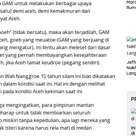
Maro
 GAM untuk melakukan berbagai upaya
Rum
satu) demi aceh, demi kemakmuran dan
yat Aceh.
oeh” (tidak bersatu), maka akan terjadilah, GAM
Aceh, goeb yang meuatoe (GAM yang berjuang di
yang mengatur), ini tentu akan meleset dari dasar
ngan yang pernah membayangkan kesejahteraan
h, jika Aceh tamat keudroe (pegang sendiri).
Jeff
Nak
Lan
n Wali Nanggroe 15 tahun silam ini bias dikatakan
dalam kondisi saat ini. Hal ini dengan melihat
di pada kondisi Aceh kekinian saat ini.
P
ga mengingatkan, para pimpinan mantan
harap untuk tidak membiarkan seluruh
 miskin tanpa kepedulian, apa lagi mereka yang
 isteri karena harus rela mati di medan
In
di