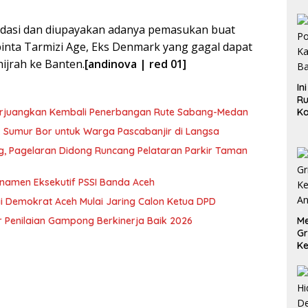
lidasi dan diupayakan adanya pemasukan buat
inta Tarmizi Age, Eks Denmark yang gagal dapat
hijrah ke Banten.
[andinova | red 01]
In
Ru
erjuangkan Kembali Penerbangan Rute Sabang-Medan
Ka
B
ik Sumur Bor untuk Warga Pascabanjir di Langsa
ng, Pagelaran Didong Runcang Pelataran Parkir Taman
rnamen Eksekutif PSSI Banda Aceh
i Demokrat Aceh Mulai Jaring Calon Ketua DPD
 Penilaian Gampong Berkinerja Baik 2026
Me
Gr
Ke
An