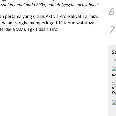
, saat ia temui pada 2005, adalah “geuyue meusaboeh”.
6
 pertama yang ditulis Aktivis Pro-Rakyat Tarmizi,
), dalam rangka memperingati 10 tahun wafatnya
7
Merdeka (AM), Tgk Hasan Tiro.
S
Ta
20
6 
K