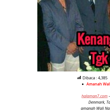
Dibaca :
4,385
Amanah Wal
halaman7.com
Denmark, Ta
amanah Wali Na