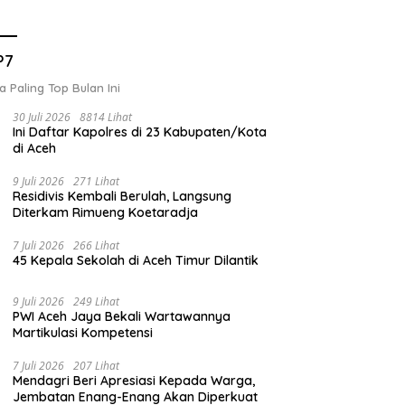
P7
a Paling Top Bulan Ini
30 Juli 2026
8814 Lihat
Ini Daftar Kapolres di 23 Kabupaten/Kota
di Aceh
9 Juli 2026
271 Lihat
Residivis Kembali Berulah, Langsung
Diterkam Rimueng Koetaradja
7 Juli 2026
266 Lihat
45 Kepala Sekolah di Aceh Timur Dilantik
9 Juli 2026
249 Lihat
PWI Aceh Jaya Bekali Wartawannya
Martikulasi Kompetensi
7 Juli 2026
207 Lihat
Mendagri Beri Apresiasi Kepada Warga,
Jembatan Enang-Enang Akan Diperkuat