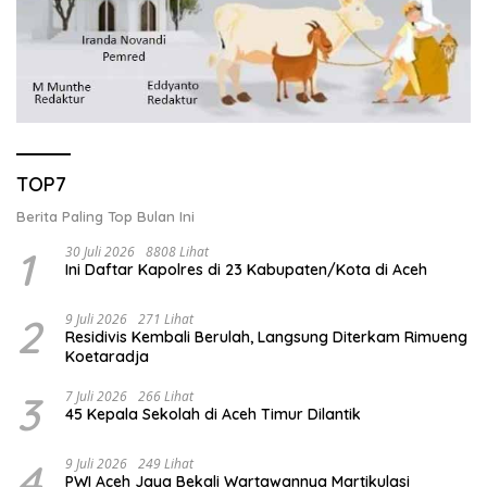
TOP7
Berita Paling Top Bulan Ini
1
30 Juli 2026
8808 Lihat
Ini Daftar Kapolres di 23 Kabupaten/Kota di Aceh
2
9 Juli 2026
271 Lihat
Residivis Kembali Berulah, Langsung Diterkam Rimueng
Koetaradja
3
7 Juli 2026
266 Lihat
45 Kepala Sekolah di Aceh Timur Dilantik
4
9 Juli 2026
249 Lihat
PWI Aceh Jaya Bekali Wartawannya Martikulasi