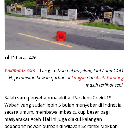
Dibaca :
426
halaman7.com
–
Langsa:
Dua pekan jelang Idul Adha 1441
H, pembelian hewan qurban di
Langsa
dan
Aceh Tamiang
masih terlihat sepi.
Salah satu penyebabnua akibat Pandemi Covid-19.
Wabah yang sudah lebih 5 bulan menyebar di Indnesia
secara umum, membawa imbas cukup besar bagi
masyarakat Aceh. Hal ini juga diakui kalangan
pedagang hewan qurban di wilayah Serambi Mekkah