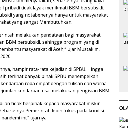
ni, Mustakim menyatakan, seharusnya orang kaya
il pribadi tidak layak menikmati BBM bersubsidi.
bsidi yang notabenenya hanya untuk masyarakat
rakat yang sangat Membutuhkan.
rintah melakukan pendataan bagi masyarakat
 BBM bersubsidi, sehingga program yang di
membantu masyarakat di Aceh,” ujar Mustakim,
2020.
nya, hampir rata-rata kejadian di SPBU. Hingga
asih terlihat banyak pihak SPBU menempelkan
a kendaraan roda empat dengan tulisan dan warna
sejumlah kendaraan usai melakukan pengisian BBM.
eadilan tidak berpihak kepada masyarakat miskin
OL
 Seharusnya Pemerintah lebih fokus pada kondisi
pandemi ini,” ujarnya.