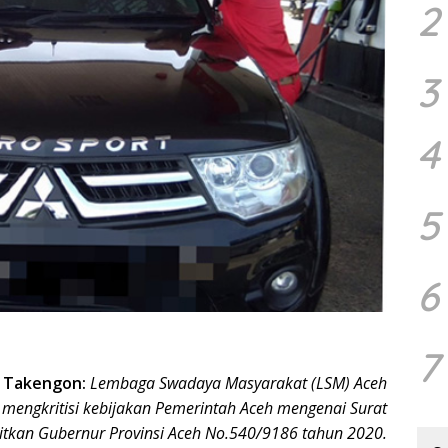
2
3
4
5
6
7
–
Takengon:
Lembaga Swadaya Masyarakat (LSM) Aceh
 mengkritisi kebijakan Pemerintah Aceh mengenai Surat
bitkan Gubernur Provinsi Aceh No.540/9186 tahun 2020.