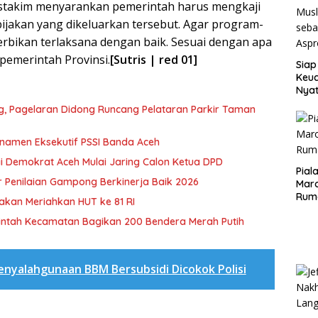
ustakim menyarankan pemerintah harus mengkaji
ijakan yang dikeluarkan tersebut. Agar program-
rbikan terlaksana dengan baik. Sesuai dengan apa
pemerintah Provinsi.
[Sutris | red 01]
Siap
Keuc
Nya
seba
ng, Pagelaran Didong Runcang Pelataran Parkir Taman
Aspr
rnamen Eksekutif PSSI Banda Aceh
i Demokrat Aceh Mulai Jaring Calon Ketua DPD
Pial
 Penilaian Gampong Berkinerja Baik 2026
Maro
Rum
akan Meriahkan HUT ke 81 RI
rintah Kecamatan Bagikan 200 Bendera Merah Putih
enyalahgunaan BBM Bersubsidi Dicokok Polisi