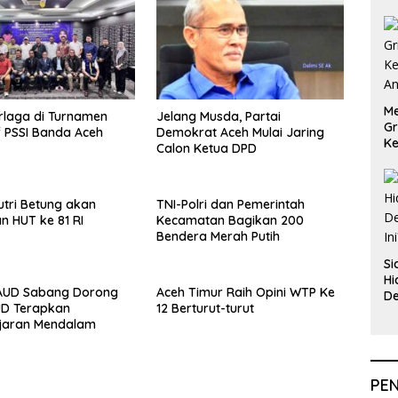
Me
rlaga di Turnamen
Jelang Musda, Partai
Gr
f PSSI Banda Aceh
Demokrat Aceh Mulai Jaring
Ke
Calon Ketua DPD
An
tri Betung akan
TNI-Polri dan Pemerintah
n HUT ke 81 RI
Kecamatan Bagikan 200
Bendera Merah Putih
Si
Hi
AUD Sabang Dorong
Aceh Timur Raih Opini WTP Ke
De
UD Terapkan
12 Berturut-turut
In
jaran Mendalam
PE