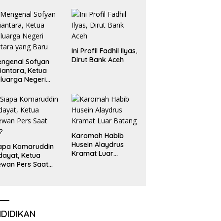
Emas dan Perak
Liga Olimpiade
Nasional
Ini Profil Fadhil Ilyas,
Dirut Bank Aceh
ngenal Sofyan
iantara, Ketua
luarga Negeri
tara yang Baru
Karomah Habib
Husein Alaydrus
apa Komaruddin
Kramat Luar
dayat, Ketua
Batang
wan Pers Saat
i?
NDIDIKAN