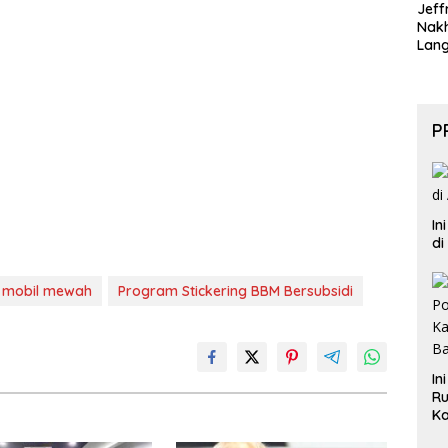
Jeff
Nak
Lan
P
In
di
mobil mewah
Program Stickering BBM Bersubsidi
In
Ru
Ka
B