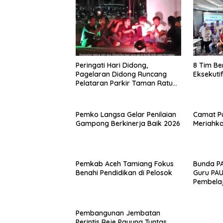
Peringati Hari Didong,
8 Tim Be
Pagelaran Didong Runcang
Eksekuti
Pelataran Parkir Taman Ratu
Safiatuddin
Pemko Langsa Gelar Penilaian
Camat Pu
Gampong Berkinerja Baik 2026
Meriahka
Pemkab Aceh Tamiang Fokus
Bunda P
Benahi Pendidikan di Pelosok
Guru PA
Pembela
Pembangunan Jembatan
Perintis Reje Payung Tuntas