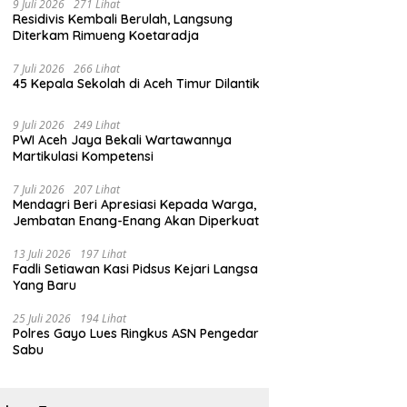
9 Juli 2026
271 Lihat
Residivis Kembali Berulah, Langsung
Diterkam Rimueng Koetaradja
7 Juli 2026
266 Lihat
45 Kepala Sekolah di Aceh Timur Dilantik
9 Juli 2026
249 Lihat
PWI Aceh Jaya Bekali Wartawannya
Martikulasi Kompetensi
7 Juli 2026
207 Lihat
Mendagri Beri Apresiasi Kepada Warga,
Jembatan Enang-Enang Akan Diperkuat
13 Juli 2026
197 Lihat
Fadli Setiawan Kasi Pidsus Kejari Langsa
Yang Baru
25 Juli 2026
194 Lihat
Polres Gayo Lues Ringkus ASN Pengedar
Sabu