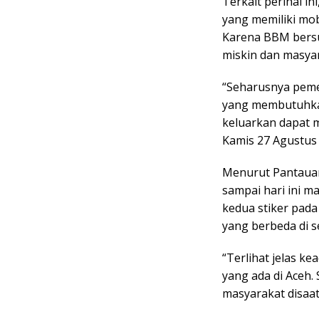
Terkait perihal i
yang memiliki mob
Karena BBM bersu
miskin dan masya
“Seharusnya peme
yang membutuhkan
keluarkan dapat 
Kamis 27 Agustus 
Menurut Pantauan
sampai hari ini m
kedua stiker pad
yang berbeda di 
“Terlihat jelas k
yang ada di Aceh.
masyarakat disaat 