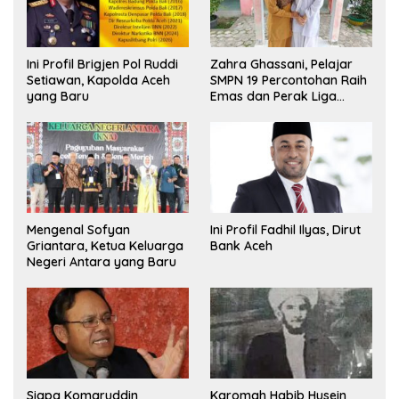
Ini Profil Brigjen Pol Ruddi
Zahra Ghassani, Pelajar
Setiawan, Kapolda Aceh
SMPN 19 Percontohan Raih
yang Baru
Emas dan Perak Liga
Olimpiade Nasional
Mengenal Sofyan
Ini Profil Fadhil Ilyas, Dirut
Griantara, Ketua Keluarga
Bank Aceh
Negeri Antara yang Baru
Siapa Komaruddin
Karomah Habib Husein