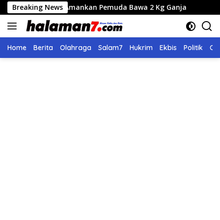
Langsung
es Amankan Pemuda Bawa 2 Kg Ganja
Breaking News
Seleksi Calon Dir
ke
konten
Home
Berita
Olahraga
Salam7
Hukrim
Ekbis
Politik
Ol