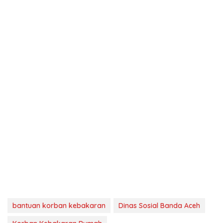
bantuan korban kebakaran
Dinas Sosial Banda Aceh