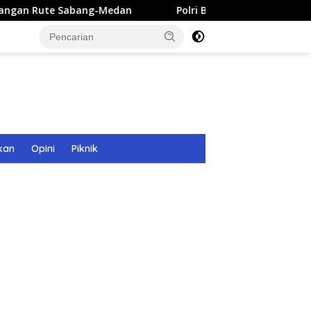
g-Medan
Polri Bangun 40 Titik Sumur Bor untuk Warga P
kan
Opini
Piknik