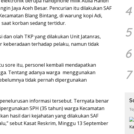
elektronik berupa handphone milik Aulia Hafidh
4
Ingin Jaya Aceh Besar. Pencurian itu dilakukan SAF
Kecamatan Blang Bintang, di warung kopi Adi,
, saat korban sedang tertidur.
5
i dan olah TKP yang dilakukan Unit Jatanras,
r keberadaan terhadap pelaku, namun tidak
6
u sore itu, personel kembali mendapatkan
7
arga. Tentang adanya warga menggunakan
ebelumnya tidak pernah dipergunakan
S
penelurusan informasi tersebut. Ternyata benar
ipergunakan SPH (35 tahun) warga Kecamatan
Ta
kan hasil dari kejahatan yang dilakukan SAF
alu,” sebut Kasat Reskrim, Minggu 13 September