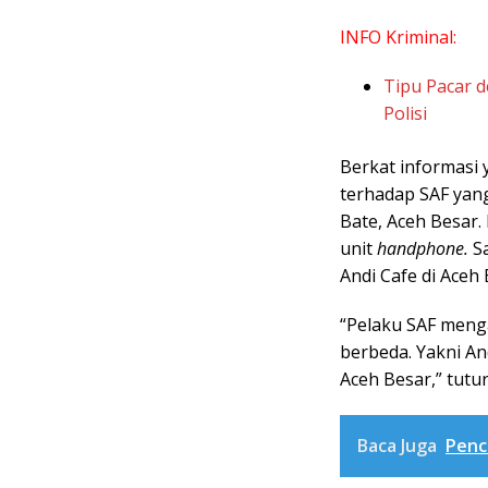
INFO Kriminal:
Tipu Pacar 
Polisi
Berkat informasi 
terhadap SAF yan
Bate, Aceh Besar.
unit
handphone.
Sa
Andi Cafe di Aceh 
“Pelaku SAF meng
berbeda. Yakni A
Aceh Besar,” tutu
Baca Juga
Pencu