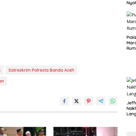
Nya
seba
Aspr
Pial
Maro
Rum
e
Satreskrim Polresta Banda Aceh
an
Jeff
Nak
Lan