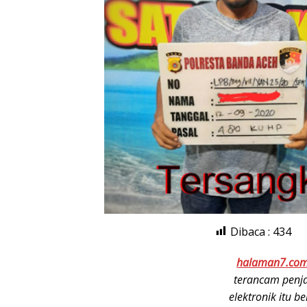
Dibaca :
434
halaman7.co
terancam penja
elektronik itu b