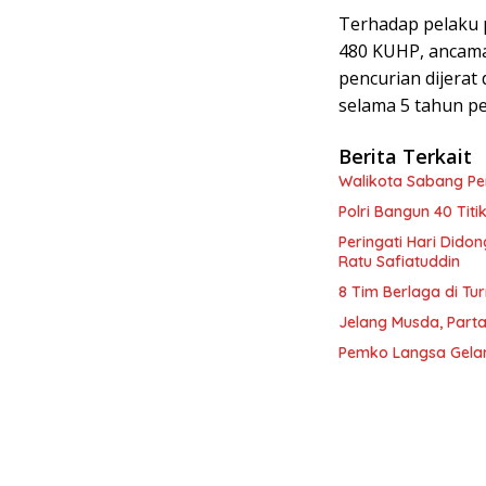
Terhadap pelaku p
480 KUHP, ancama
pencurian dijera
selama 5 tahun pe
Berita Terkait
Walikota Sabang P
Polri Bangun 40 Tit
Peringati Hari Dido
Ratu Safiatuddin
8 Tim Berlaga di Tu
Jelang Musda, Parta
Pemko Langsa Gelar