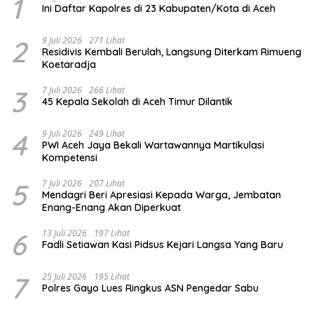
1
Ini Daftar Kapolres di 23 Kabupaten/Kota di Aceh
2
9 Juli 2026
271 Lihat
Residivis Kembali Berulah, Langsung Diterkam Rimueng
Koetaradja
3
7 Juli 2026
266 Lihat
45 Kepala Sekolah di Aceh Timur Dilantik
4
9 Juli 2026
249 Lihat
PWI Aceh Jaya Bekali Wartawannya Martikulasi
Kompetensi
5
7 Juli 2026
207 Lihat
Mendagri Beri Apresiasi Kepada Warga, Jembatan
Enang-Enang Akan Diperkuat
6
13 Juli 2026
197 Lihat
Fadli Setiawan Kasi Pidsus Kejari Langsa Yang Baru
7
25 Juli 2026
195 Lihat
Polres Gayo Lues Ringkus ASN Pengedar Sabu