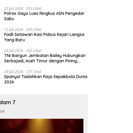
25 Juli 2026
203 Lihat
Polres Gayo Lues Ringkus ASN Pengedar
Sabu
13 Juli 2026
203 Lihat
Fadli Setiawan Kasi Pidsus Kejari Langsa
Yang Baru
24 Juli 2026
182 Lihat
TNI Bangun Jembatan Bailey Hubungkan
Serbajadi, Aceh Timur dengan Pining,
Gayo Lues
20 Juli 2026
171 Lihat
Spanyol Tasbihkan Raja Sepakbola Dunia
2026
alam 7
juk