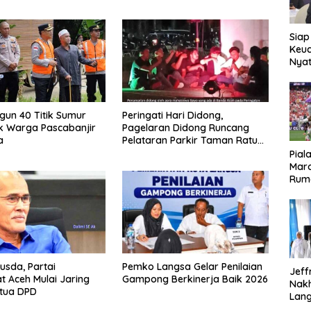
Siap
Keuc
Nya
seba
Aspr
ngun 40 Titik Sumur
Peringati Hari Didong,
k Warga Pascabanjir
Pagelaran Didong Runcang
a
Pelataran Parkir Taman Ratu
Safiatuddin
Pial
Maro
Rum
usda, Partai
Pemko Langsa Gelar Penilaian
Jeff
 Aceh Mulai Jaring
Gampong Berkinerja Baik 2026
Nak
etua DPD
Lan