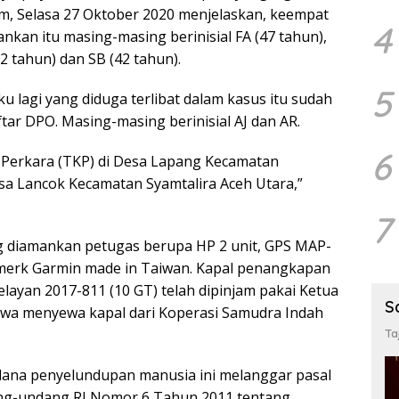
um, Selasa 27 Oktober 2020 menjelaskan, keempat
4
nkan itu masing-masing berinisial FA (47 tahun),
32 tahun) dan SB (42 tahun).
5
u lagi yang diduga terlibat dalam kasus itu sudah
ftar DPO. Masing-masing berinisial AJ dan AR.
6
 Perkara (TKP) di Desa Lapang Kecamatan
a Lancok Kecamatan Syamtalira Aceh Utara,”
7
g diamankan petugas berupa HP 2 unit, GPS MAP-
merk Garmin made in Taiwan. Kapal penangkapan
ayan 2017-811 (10 GT) telah dipinjam pakai Ketua
S
sewa menyewa kapal dari Koperasi Samudra Indah
Ta
idana penyelundupan manusia ini melanggar pasal
ang-undang RI Nomor 6 Tahun 2011 tentang