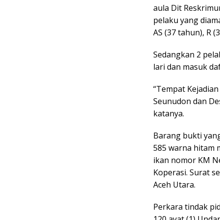
aula Dit Reskrim
pelaku yang diama
AS (37 tahun), R (
Sedangkan 2 pelak
lari dan masuk da
“Tempat Kejadian
Seunudon dan Des
katanya.
Barang bukti yan
585 warna hitam 
ikan nomor KM Nel
Koperasi. Surat 
Aceh Utara.
Perkara tindak p
120 ayat (1) Und