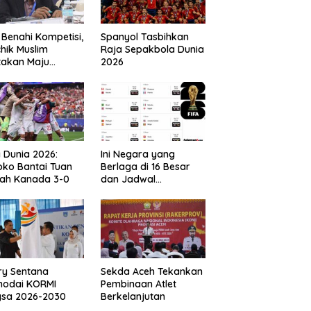
 Benahi Kompetisi,
Spanyol Tasbihkan
hik Muslim
Raja Sepakbola Dunia
takan Maju
2026
gai Calon Ketua
ov PSSI Aceh
a Dunia 2026:
Ini Negara yang
ko Bantai Tuan
Berlaga di 16 Besar
ah Kanada 3-0
dan Jadwal
Pertandingan
Perdelapan final Piala
Dunia 2026
ry Sentana
Sekda Aceh Tekankan
hodai KORMI
Pembinaan Atlet
gsa 2026-2030
Berkelanjutan