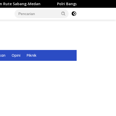
n
Polri Bangun 40 Titik Sumur Bor untuk Warga Pascaba
kan
Opini
Piknik