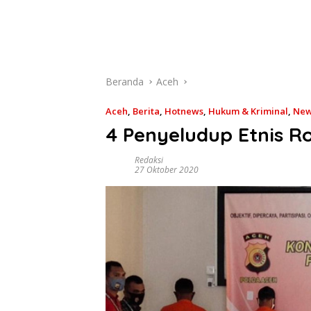
Beranda
Aceh
Aceh
,
Berita
,
Hotnews
,
Hukum & Kriminal
,
Ne
4 Penyeludup Etnis 
Redaksi
27 Oktober 2020