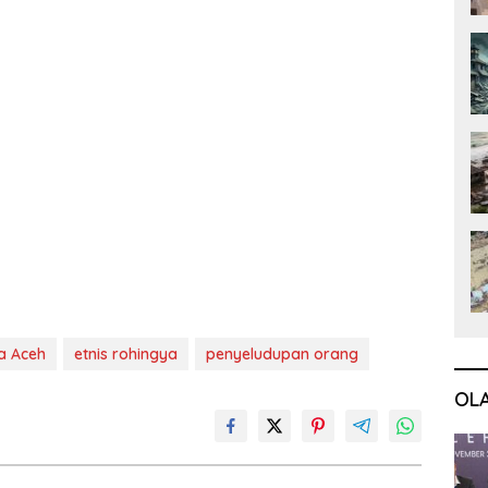
a Aceh
etnis rohingya
penyeludupan orang
OL