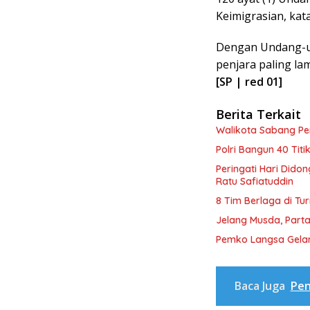
Keimigrasian, kat
Dengan Undang-un
penjara paling la
[SP | red 01]
Berita Terkait
Walikota Sabang P
Polri Bangun 40 Tit
Peringati Hari Dido
Ratu Safiatuddin
8 Tim Berlaga di Tu
Jelang Musda, Parta
Pemko Langsa Gelar
Baca Juga
Pen