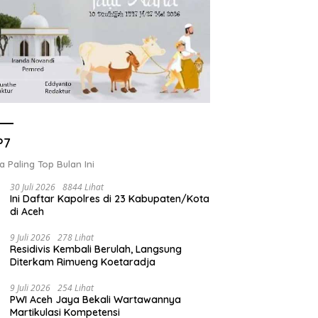
P7
a Paling Top Bulan Ini
30 Juli 2026
8844 Lihat
Ini Daftar Kapolres di 23 Kabupaten/Kota
di Aceh
9 Juli 2026
278 Lihat
Residivis Kembali Berulah, Langsung
Diterkam Rimueng Koetaradja
9 Juli 2026
254 Lihat
PWI Aceh Jaya Bekali Wartawannya
Martikulasi Kompetensi