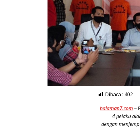
Dibaca :
402
halaman7.com
–
4 pelaku di
dengan menjempu