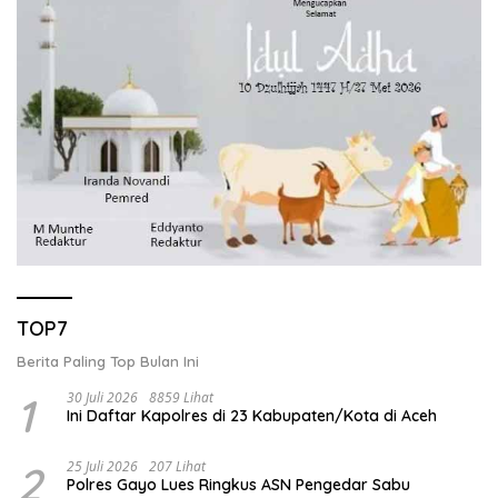
TOP7
Berita Paling Top Bulan Ini
1
30 Juli 2026
8859 Lihat
Ini Daftar Kapolres di 23 Kabupaten/Kota di Aceh
2
25 Juli 2026
207 Lihat
Polres Gayo Lues Ringkus ASN Pengedar Sabu