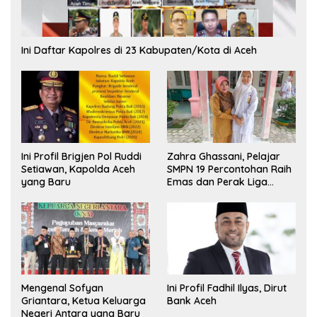
Ini Daftar Kapolres di 23 Kabupaten/Kota di Aceh
Ini Profil Brigjen Pol Ruddi
Zahra Ghassani, Pelajar
Setiawan, Kapolda Aceh
SMPN 19 Percontohan Raih
yang Baru
Emas dan Perak Liga
Olimpiade Nasional
Mengenal Sofyan
Ini Profil Fadhil Ilyas, Dirut
Griantara, Ketua Keluarga
Bank Aceh
Negeri Antara yang Baru