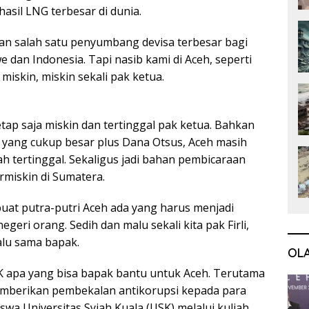
sil LNG terbesar di dunia.
n salah satu penyumbang devisa terbesar bagi
dan Indonesia. Tapi nasib kami di Aceh, seperti
miskin, miskin sekali pak ketua.
etap saja miskin dan tertinggal pak ketua. Bahkan
yang cukup besar plus Dana Otsus, Aceh masih
ah tertinggal. Sekaligus jadi bahan pembicaraan
rmiskin di Sumatera.
at putra-putri Aceh ada yang harus menjadi
negeri orang. Sedih dan malu sekali kita pak Firli,
lu sama bapak.
OL
K apa yang bisa bapak bantu untuk Aceh. Terutama
mberikan pembekalan antikorupsi kepada para
wa Universitas Syiah Kuala (USK) melalui kuliah