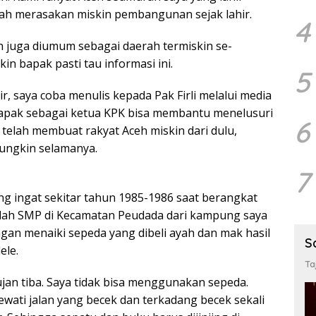
dah merasakan miskin pembangunan sejak lahir.
4
h juga diumum sebagai daerah termiskin se-
in bapak pasti tau informasi ini.
5
r, saya coba menulis kepada Pak Firli melalui media
 bapak sebagai ketua KPK bisa membantu menelusuri
6
 telah membuat rakyat Aceh miskin dari dulu,
mungkin selamanya.
7
ling ingat sekitar tahun 1985-1986 saat berangkat
olah SMP di Kecamatan Peudada dari kampung saya
engan menaiki sepeda yang dibeli ayah dan mak hasil
S
ele.
Ta
ujan tiba. Saya tidak bisa menggunakan sepeda.
wati jalan yang becek dan terkadang becek sekali