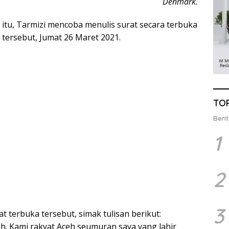
Denmark.
itu, Tarmizi mencoba menulis surat secara terbuka
tersebut, Jumat 26 Maret 2021.
TO
Berit
1
2
3
t terbuka tersebut, simak tulisan berikut:
lah. Kami rakyat Aceh seumuran saya yang lahir