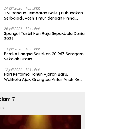
24 Juli 2026
183 Lihat
TNI Bangun Jembatan Bailey Hubungkan
Serbajadi, Aceh Timur dengan Pining,
Gayo Lues
20 Juli 2026
174 Lihat
Spanyol Tasbihkan Raja Sepakbola Dunia
2026
13 Juli 2026
163 Lihat
Pemko Langsa Salurkan 20.963 Seragam
Sekolah Gratis
12 Juli 2026
161 Lihat
Hari Pertama Tahun Ajaran Baru,
Walikota Ajak Orangtua Antar Anak Ke
Sekolah
alam 7
juk