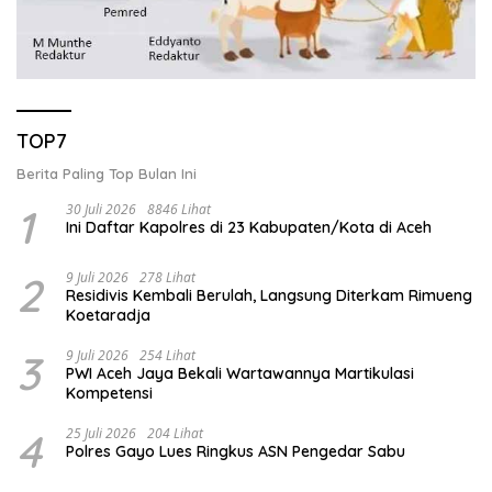
TOP7
Berita Paling Top Bulan Ini
1
30 Juli 2026
8846 Lihat
Ini Daftar Kapolres di 23 Kabupaten/Kota di Aceh
2
9 Juli 2026
278 Lihat
Residivis Kembali Berulah, Langsung Diterkam Rimueng
Koetaradja
3
9 Juli 2026
254 Lihat
PWI Aceh Jaya Bekali Wartawannya Martikulasi
Kompetensi
4
25 Juli 2026
204 Lihat
Polres Gayo Lues Ringkus ASN Pengedar Sabu