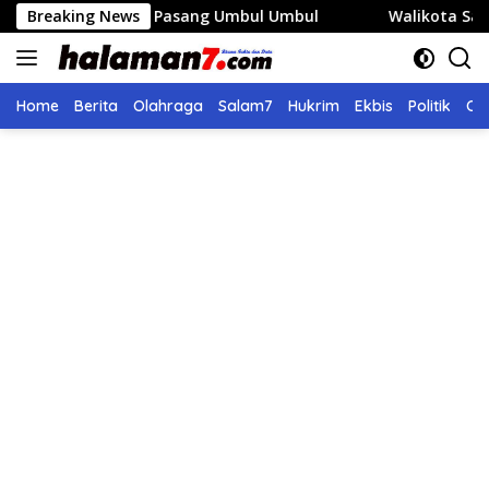
Langsung
n Pasang Umbul Umbul
Breaking News
Walikota Sabang Perjuangkan 
ke
konten
Home
Berita
Olahraga
Salam7
Hukrim
Ekbis
Politik
Ol