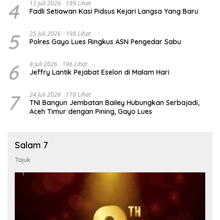
4
13 Juli 2026
199 Lihat
Fadli Setiawan Kasi Pidsus Kejari Langsa Yang Baru
5
25 Juli 2026
198 Lihat
Polres Gayo Lues Ringkus ASN Pengedar Sabu
6
8 Juli 2026
196 Lihat
Jeffry Lantik Pejabat Eselon di Malam Hari
7
24 Juli 2026
178 Lihat
TNI Bangun Jembatan Bailey Hubungkan Serbajadi,
Aceh Timur dengan Pining, Gayo Lues
Salam 7
Tajuk