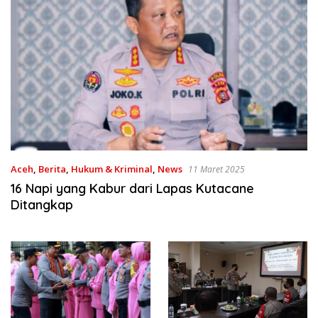
Aceh
,
Berita
,
Hukum & Kriminal
,
News
11 Maret 2025
16 Napi yang Kabur dari Lapas Kutacane
Ditangkap