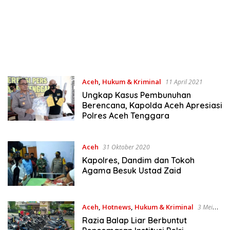
Aceh
,
Hukum & Kriminal
11 April 2021
Ungkap Kasus Pembunuhan
Berencana, Kapolda Aceh Apresiasi
Polres Aceh Tenggara
Aceh
31 Oktober 2020
Kapolres, Dandim dan Tokoh
Agama Besuk Ustad Zaid
Aceh
,
Hotnews
,
Hukum & Kriminal
3 Mei
2020
Razia Balap Liar Berbuntut