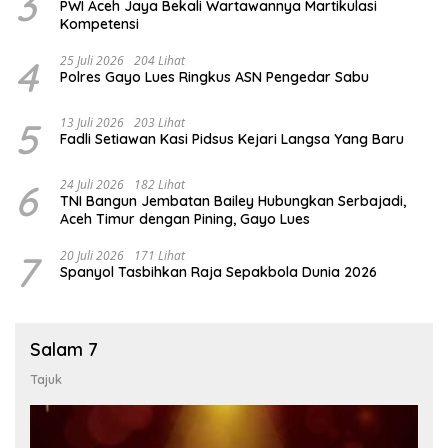
3
PWI Aceh Jaya Bekali Wartawannya Martikulasi
Kompetensi
4
25 Juli 2026
204 Lihat
Polres Gayo Lues Ringkus ASN Pengedar Sabu
5
13 Juli 2026
203 Lihat
Fadli Setiawan Kasi Pidsus Kejari Langsa Yang Baru
6
24 Juli 2026
182 Lihat
TNI Bangun Jembatan Bailey Hubungkan Serbajadi,
Aceh Timur dengan Pining, Gayo Lues
7
20 Juli 2026
171 Lihat
Spanyol Tasbihkan Raja Sepakbola Dunia 2026
Salam 7
Tajuk