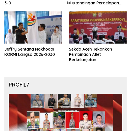
3-0
Pertandingan Perdelapan
tutup
final Piala Dunia 2026
Jeffry Sentana Nakhodai
Sekda Aceh Tekankan
KORMI Langsa 2026-2030
Pembinaan Atlet
Berkelanjutan
PROFIL7