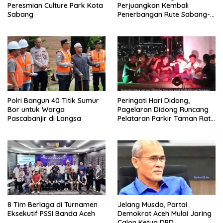
Peresmian Culture Park Kota
Perjuangkan Kembali
Sabang
Penerbangan Rute Sabang-
Medan
Polri Bangun 40 Titik Sumur
Peringati Hari Didong,
Bor untuk Warga
Pagelaran Didong Runcang
Pascabanjir di Langsa
Pelataran Parkir Taman Ratu
Safiatuddin
8 Tim Berlaga di Turnamen
Jelang Musda, Partai
Eksekutif PSSI Banda Aceh
Demokrat Aceh Mulai Jaring
Calon Ketua DPD