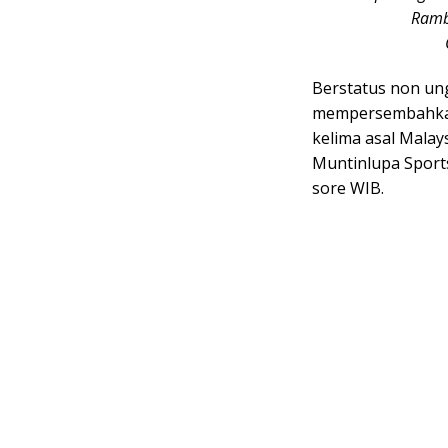
Ramb
Berstatus non un
mempersembahkan 
kelima asal Malays
Muntinlupa Sports
sore WIB.