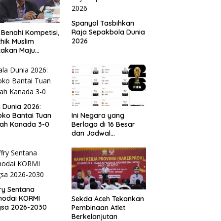
Spanyol Tasbihkan
Raja Sepakbola Dunia
 Benahi Kompetisi,
2026
hik Muslim
takan Maju
gai Calon Ketua
ov PSSI Aceh
a Dunia 2026:
ko Bantai Tuan
Ini Negara yang
ah Kanada 3-0
Berlaga di 16 Besar
dan Jadwal
Pertandingan
Perdelapan final Piala
Dunia 2026
ry Sentana
hodai KORMI
Sekda Aceh Tekankan
gsa 2026-2030
Pembinaan Atlet
Berkelanjutan