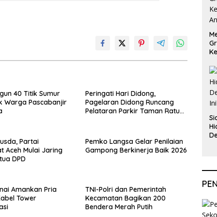
Me
Gr
Ke
An
ngun 40 Titik Sumur
Peringati Hari Didong,
k Warga Pascabanjir
Pagelaran Didong Runcang
a
Pelataran Parkir Taman Ratu
Si
Safiatuddin
Hi
De
usda, Partai
Pemko Langsa Gelar Penilaian
In
 Aceh Mulai Jaring
Gampong Berkinerja Baik 2026
etua DPD
PE
inai Amankan Pria
TNI-Polri dan Pemerintah
Kabel Tower
Kecamatan Bagikan 200
asi
Bendera Merah Putih