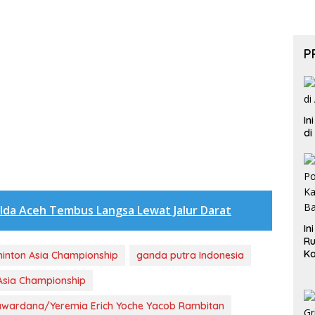
P
In
di
lda Aceh Tembus Langsa Lewat Jalur Darat
In
Ru
Ka
inton Asia Championship
ganda putra Indonesia
B
Asia Championship
ardana/Yeremia Erich Yoche Yacob Rambitan