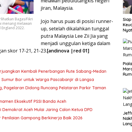
melawan pebulutangkis negeri
jiran, Malaysia.
lihatkan Bagas/Fikri
Siap
Jojo harus puas di posisi runner-
ai menang melawan
Keuc
up, setelah dikalahkan tunggal
l England 2022.
Nya
putra Malaysia Lee Zii Jia yang
seba
Aspr
menjadi unggulan ketiga dalam
gan skor 17-21, 21-23.
[andinova |red 01]
Pial
Maro
erjuangkan Kembali Penerbangan Rute Sabang-Medan
Rum
ik Sumur Bor untuk Warga Pascabanjir di Langsa
ng, Pagelaran Didong Runcang Pelataran Parkir Taman
rnamen Eksekutif PSSI Banda Aceh
i Demokrat Aceh Mulai Jaring Calon Ketua DPD
Jeff
 Penilaian Gampong Berkinerja Baik 2026
Nak
Lan