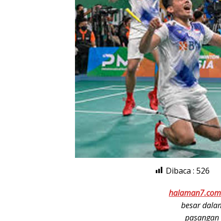
Dibaca :
526
halaman7.co
besar dalam
pasangan 