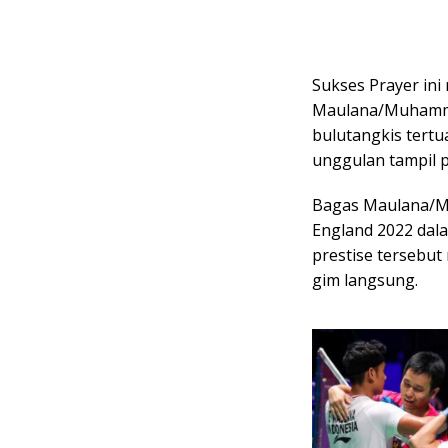
Sukses Prayer in
Maulana/Muhammad
bulutangkis tertua
unggulan tampil 
Bagas Maulana/Mu
England 2022 dal
prestise tersebu
gim langsung.