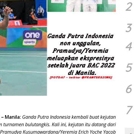
2
3
4
5
6
7
m
–
Manila:
Ganda Putra Indonesia kembali buat kejutan
 turnamen bulutangkis. Kali ini, kejutan itu datang dari
Pramudya Kusumawardana/Yeremia Erich Yoche Yacob