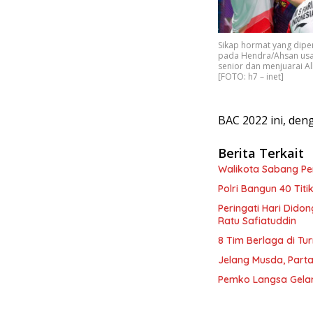
Sikap hormat yang diper
pada Hendra/Ahsan us
senior dan menjuarai Al
[FOTO: h7 – inet]
BAC 2022 ini, den
Berita Terkait
Walikota Sabang P
Polri Bangun 40 Tit
Peringati Hari Dido
Ratu Safiatuddin
8 Tim Berlaga di Tu
Jelang Musda, Parta
Pemko Langsa Gelar