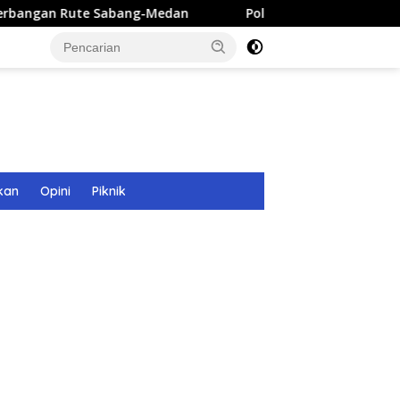
 Sabang-Medan
Polri Bangun 40 Titik Sumur Bor untuk 
kan
Opini
Piknik