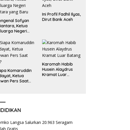
Ini Profil Fadhil Ilyas,
Dirut Bank Aceh
ngenal Sofyan
iantara, Ketua
luarga Negeri
tara yang Baru
Karomah Habib
Husein Alaydrus
apa Komaruddin
Kramat Luar
dayat, Ketua
Batang
wan Pers Saat
i?
NDIDIKAN