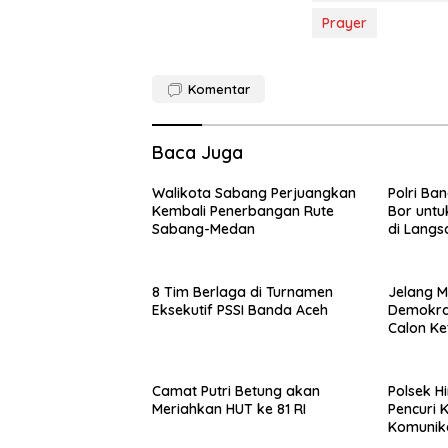
Prayer
Komentar
Baca Juga
Walikota Sabang Perjuangkan
Polri Ba
Kembali Penerbangan Rute
Bor untu
Sabang-Medan
di Langs
8 Tim Berlaga di Turnamen
Jelang M
Eksekutif PSSI Banda Aceh
Demokrat
Calon K
Camat Putri Betung akan
Polsek H
Meriahkan HUT ke 81 RI
Pencuri 
Komunik