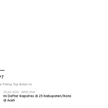
P7
a Paling Top Bulan Ini
30 Juli 2026
8809 Lihat
Ini Daftar Kapolres di 23 Kabupaten/Kota
di Aceh