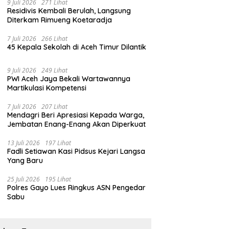
9 Juli 2026
271 Lihat
Residivis Kembali Berulah, Langsung
Diterkam Rimueng Koetaradja
7 Juli 2026
266 Lihat
45 Kepala Sekolah di Aceh Timur Dilantik
9 Juli 2026
249 Lihat
PWI Aceh Jaya Bekali Wartawannya
Martikulasi Kompetensi
7 Juli 2026
207 Lihat
Mendagri Beri Apresiasi Kepada Warga,
Jembatan Enang-Enang Akan Diperkuat
13 Juli 2026
197 Lihat
Fadli Setiawan Kasi Pidsus Kejari Langsa
Yang Baru
25 Juli 2026
195 Lihat
Polres Gayo Lues Ringkus ASN Pengedar
Sabu