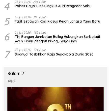
4
25 Juli 2026
204 Lihat
Polres Gayo Lues Ringkus ASN Pengedar Sabu
5
13 Juli 2026
203 Lihat
Fadli Setiawan Kasi Pidsus Kejari Langsa Yang Baru
6
24 Juli 2026
182 Lihat
TNI Bangun Jembatan Bailey Hubungkan Serbajadi,
Aceh Timur dengan Pining, Gayo Lues
7
20 Juli 2026
171 Lihat
Spanyol Tasbihkan Raja Sepakbola Dunia 2026
Salam 7
Tajuk