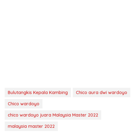
Bulutangkis Kepala Kambing
Chico aura dwi wardoyo
Chico wardoyo
chico wardoyo juara Malaysia Master 2022
malaysia master 2022