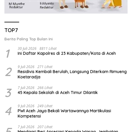
TOP7
Berita Paling Top Bulan Ini
1
30 Juli 2026
8811 Lihat
Ini Daftar Kapolres di 23 Kabupaten/Kota di Aceh
2
9 Juli 2026
271 Lihat
Residivis Kembali Berulah, Langsung Diterkam Rimueng
Koetaradja
3
7 Juli 2026
266 Lihat
45 Kepala Sekolah di Aceh Timur Dilantik
4
9 Juli 2026
249 Lihat
PWI Aceh Jaya Bekali Wartawannya Martikulasi
Kompetensi
5
7 Juli 2026
207 Lihat
Mendagri Beri Apresiasi Kepada Warga, Jembatan