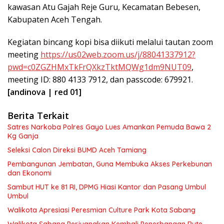
kawasan Atu Gajah Reje Guru, Kecamatan Bebesen,
Kabupaten Aceh Tengah.
Kegiatan bincang kopi bisa diikuti melalui tautan zoom
meeting
https://us02web.zoom.us/j/88041337912?
pwd=c0ZGZHMxTkFrQXkzTktMQWg1dm9NUT09
,
meeting ID: 880 4133 7912, dan passcode: 679921.
[andinova | red 01]
Berita Terkait
Satres Narkoba Polres Gayo Lues Amankan Pemuda Bawa 2
Kg Ganja
Seleksi Calon Direksi BUMD Aceh Tamiang
Pembangunan Jembatan, Guna Membuka Akses Perkebunan
dan Ekonomi
Sambut HUT ke 81 RI, DPMG Hiasi Kantor dan Pasang Umbul
Umbul
Walikota Apresiasi Peresmian Culture Park Kota Sabang