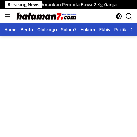
Langsung
es Amankan Pemuda Bawa 2 Kg Ganja
Breaking News
Seleksi Calon Dir
ke
konten
Home
Berita
Olahraga
Salam7
Hukrim
Ekbis
Politik
Ol