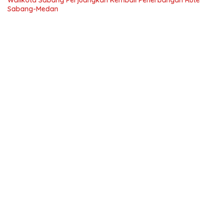
Walikota Sabang Perjuangkan Kembali Penerbangan Rute
Sabang-Medan