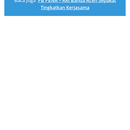
Baca Juga
PB PENA – RRI Banda Aceh Sepakat
Tingkatkan Kerjasama