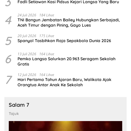
3
Fadli Setiawan Kasi Pidsus Kejari Langsa Yang Baru
4
24 Juli 2026
184 Lihat
TNI Bangun Jembatan Bailey Hubungkan Serbajadi,
Aceh Timur dengan Pining, Gayo Lues
5
20 Juli 2026
175 Lihat
Spanyol Tasbihkan Raja Sepakbola Dunia 2026
6
13 Juli 2026
164 Lihat
Pemko Langsa Salurkan 20.963 Seragam Sekolah
Gratis
7
12 Juli 2026
164 Lihat
Hari Pertama Tahun Ajaran Baru, Walikota Ajak
Orangtua Antar Anak Ke Sekolah
Salam 7
Tajuk