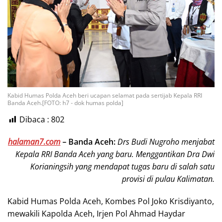
Kabid Humas Polda Aceh beri ucapan selamat pada sertijab Kepala RRI
Banda Aceh.[FOTO: h7 - dok humas polda]
Dibaca :
802
halaman7.com
–
Banda Aceh:
Drs Budi Nugroho menjabat
Kepala RRI Banda Aceh yang baru. Menggantikan Dra Dwi
Korianingsih yang mendapat tugas baru di salah satu
provisi di pulau Kalimatan.
Kabid Humas Polda Aceh, Kombes Pol Joko Krisdiyanto,
mewakili Kapolda Aceh, Irjen Pol Ahmad Haydar