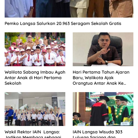
Pemko Langsa Salurkan 20.963 Seragam Sekolah Gratis
Walilota Sabang Imbau Ayah
Hari Pertama Tahun Ajaran
Antar Anak di Hari Pertama
Baru, Walikota Ajak
Sekolah
Orangtua Antar Anak Ke
Sekolah
Wakil Rektor IAIN Langsa:
IAIN Langsa Wisuda 303
Jadikan Membaca sebagai
Lulusan Sarjana dan