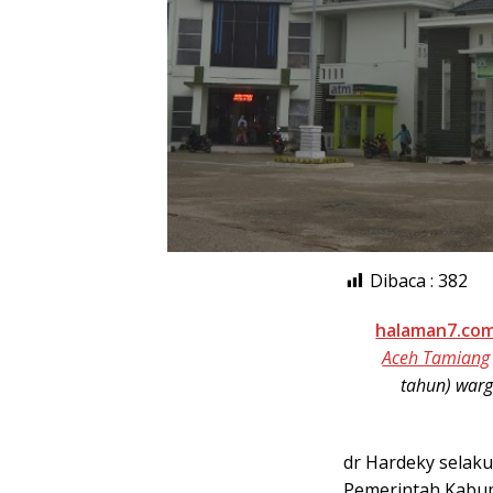
Dibaca :
382
halaman7.co
Aceh Tamiang
tahun) warg
dr Hardeky selaku
Pemerintah Kabu