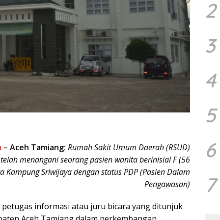
2
3
4
5
6
m
– Aceh Tamiang:
Rumah Sakit Umum Daerah (RSUD)
telah menangani seorang pasien wanita berinisial F (56
a Kampung Sriwijaya dengan status PDP (Pasien Dalam
7
Pengawasan)
 petugas informasi atau juru bicara yang ditunjuk
paten Aceh Tamiang dalam perkembangan