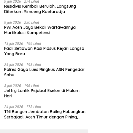
9 Juli 2026
274 Lihat
Residivis Kembali Berulah, Langsung
Diterkam Rimueng Koetaradja
9 Juli 2026
250 Lihat
PWI Aceh Jaya Bekali Wartawannya
Martikulasi Kompetensi
13 Juli 2026
199 Lihat
Fadli Setiawan Kasi Pidsus Kejari Langsa
Yang Baru
25 Juli 2026
198 Lihat
Polres Gayo Lues Ringkus ASN Pengedar
Sabu
8 Juli 2026
196 Lihat
Jeffry Lantik Pejabat Eselon di Malam
Hari
24 Juli 2026
178 Lihat
TNI Bangun Jembatan Bailey Hubungkan
Serbajadi, Aceh Timur dengan Pining,
Gayo Lues