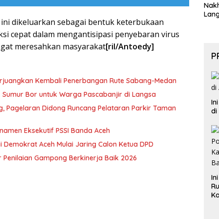
Nak
Lan
ini dikeluarkan sebagai bentuk keterbukaan
ksi cepat dalam mengantisipasi penyebaran virus
ngat meresahkan masyarakat
[ril/Antoedy]
P
erjuangkan Kembali Penerbangan Rute Sabang-Medan
ik Sumur Bor untuk Warga Pascabanjir di Langsa
In
ng, Pagelaran Didong Runcang Pelataran Parkir Taman
di
rnamen Eksekutif PSSI Banda Aceh
i Demokrat Aceh Mulai Jaring Calon Ketua DPD
 Penilaian Gampong Berkinerja Baik 2026
In
Ru
Ka
B