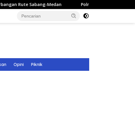
abang-Medan
Polri Bangun 40 Titik Sumur Bor untuk War
kan
Opini
Piknik