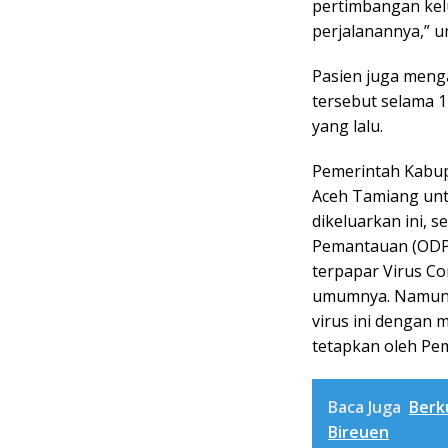
pertimbangan kelu
perjalanannya,” 
Pasien juga menga
tersebut selama 1
yang lalu.
Pemerintah Kabu
Aceh Tamiang unt
dikeluarkan ini, 
Pemantauan (ODP)
terpapar Virus Co
umumnya. Namun 
virus ini dengan 
tetapkan oleh Pem
Baca Juga
Berk
Bireuen