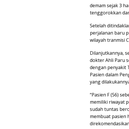
demam sejak 3 har
tenggorokkan dan
Setelah ditindakla
perjalanan baru 
wilayah tranmisi 
Dilanjutkannya, 
dokter Ahli Paru 
dengan penyakit 
Pasien dalam Pen
yang dilakukannya
“Pasien F (56) se
memiliki riwayat 
sudah tuntas bero
membuat pasien h
direkomendasika