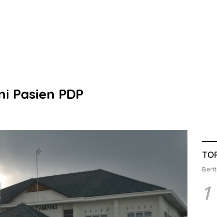
i Pasien PDP
TO
Berit
1