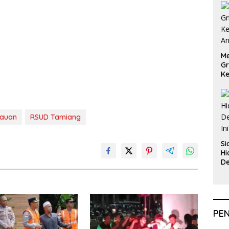
Me
Gr
Ke
An
tauan
RSUD Tamiang
Si
Hi
De
In
PE