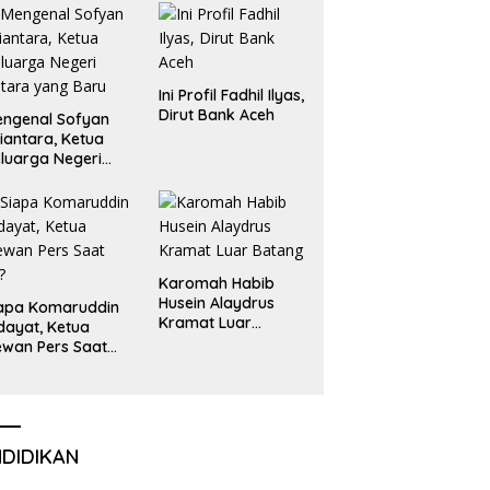
Liga Olimpiade
Nasional
Ini Profil Fadhil Ilyas,
Dirut Bank Aceh
ngenal Sofyan
iantara, Ketua
luarga Negeri
tara yang Baru
Karomah Habib
Husein Alaydrus
apa Komaruddin
Kramat Luar
dayat, Ketua
Batang
wan Pers Saat
i?
NDIDIKAN