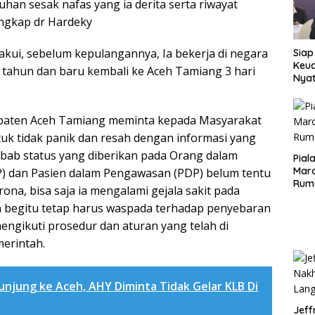
han sesak nafas yang ia derita serta riwayat
ungkap dr Hardeky
kui, sebelum kepulangannya, Ia bekerja di negara
Siap
Keuc
 tahun dan baru kembali ke Aceh Tamiang 3 hari
Nya
seba
Aspr
paten Aceh Tamiang meminta kepada Masyarakat
uk tidak panik dan resah dengan informasi yang
sebab status yang diberikan pada Orang dalam
Pial
Maro
 dan Pasien dalam Pengawasan (PDP) belum tentu
Rum
rona, bisa saja ia mengalami gejala sakit pada
begitu tetap harus waspada terhadap penyebaran
mengikuti prosedur dan aturan yang telah di
erintah.
unjung ke Aceh, AHY Diminta Tidak Gelar KLB Di
Jeff