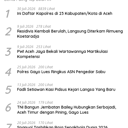
1
30 Juli 2026
8839 Lihat
Ini Daftar Kapolres di 23 Kabupaten/Kota di Aceh
2
9 Juli 2026
278 Lihat
Residivis Kembali Berulah, Langsung Diterkam Rimueng
Koetaradja
3
9 Juli 2026
253 Lihat
PWI Aceh Jaya Bekali Wartawannya Martikulasi
Kompetensi
4
25 Juli 2026
200 Lihat
Polres Gayo Lues Ringkus ASN Pengedar Sabu
5
13 Juli 2026
200 Lihat
Fadli Setiawan Kasi Pidsus Kejari Langsa Yang Baru
6
24 Juli 2026
179 Lihat
TNI Bangun Jembatan Bailey Hubungkan Serbajadi,
Aceh Timur dengan Pining, Gayo Lues
7
20 Juli 2026
170 Lihat
Spanyol Tasbihkan Raja Sepakbola Dunia 2026