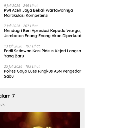
9 Juli 2026
249 Lihat
PWI Aceh Jaya Bekali Wartawannya
Martikulasi Kompetensi
7 Juli 2026
207 Lihat
Mendagri Beri Apresiasi Kepada Warga,
Jembatan Enang-Enang Akan Diperkuat
13 Juli 2026
197 Lihat
Fadli Setiawan Kasi Pidsus Kejari Langsa
Yang Baru
25 Juli 2026
195 Lihat
Polres Gayo Lues Ringkus ASN Pengedar
Sabu
alam 7
juk