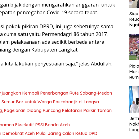
ngan bijak dengan mengarahkan anggaran untuk
patan pencegahan Covid-19 secara tepat.
Siap
Keuc
Nya
asi pokok pikiran DPRD, ini juga sebetulnya sama
seba
a cuma satu yaitu Permendagri 86 tahun 2017.
Aspr
lam pelaksanaan ada sedikit berbeda antara
iang dengan Kabupaten Langkat.
sa kita lakukan penyesuaian saja,” jelas Abdullah.
Pial
Maro
Rum
erjuangkan Kembali Penerbangan Rute Sabang-Medan
ik Sumur Bor untuk Warga Pascabanjir di Langsa
ng, Pagelaran Didong Runcang Pelataran Parkir Taman
Jeff
Nak
rnamen Eksekutif PSSI Banda Aceh
Lan
i Demokrat Aceh Mulai Jaring Calon Ketua DPD