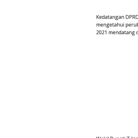
Kedatangan DPRD L
mengetahui peru
2021 mendatang d