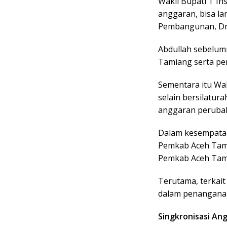
Wakil Bupati T I
anggaran, bisa l
Pembangunan, Drs
Abdullah sebelum
Tamiang serta per
Sementara itu Wak
selain bersilatur
anggaran peruba
Dalam kesempatan
Pemkab Aceh Tami
Pemkab Aceh Tam
Terutama, terkai
dalam penanganan
Singkronisasi An