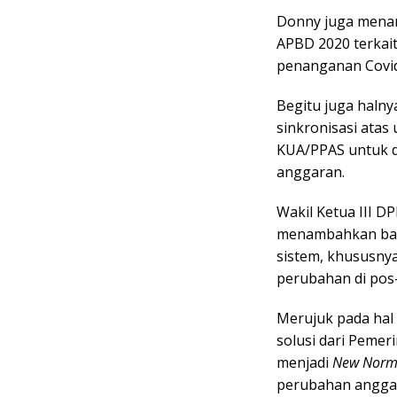
Donny juga menan
APBD 2020 terkai
penanganan Covid
Begitu juga haln
sinkronisasi atas
KUA/PPAS untuk d
anggaran.
Wakil Ketua III D
menambahkan bahw
sistem, khususny
perubahan di pos-
Merujuk pada hal
solusi dari Pemer
menjadi
New Norm
perubahan angga