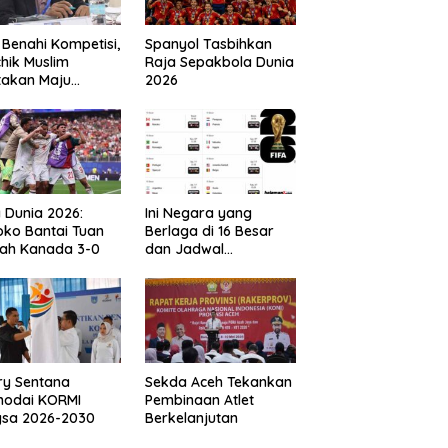
 Benahi Kompetisi,
Spanyol Tasbihkan
hik Muslim
Raja Sepakbola Dunia
takan Maju
2026
gai Calon Ketua
ov PSSI Aceh
a Dunia 2026:
Ini Negara yang
ko Bantai Tuan
Berlaga di 16 Besar
ah Kanada 3-0
dan Jadwal
Pertandingan
Perdelapan final Piala
Dunia 2026
ry Sentana
Sekda Aceh Tekankan
hodai KORMI
Pembinaan Atlet
gsa 2026-2030
Berkelanjutan