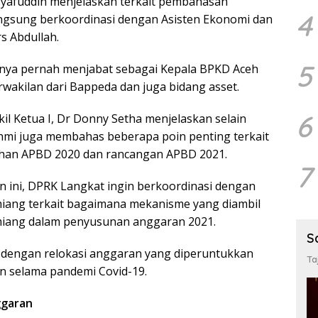
nsyafuddin menjelaskan terkait pembahasan
4
angsung berkoordinasi dengan Asisten Ekonomi dan
 Abdullah.
5
nya pernah menjabat sebagai Kepala BPKD Aceh
wakilan dari Bappeda dan juga bidang asset.
6
il Ketua I, Dr Donny Setha menjelaskan selain
ahmi juga membahas beberapa poin penting terkait
han APBD 2020 dan rancangan APBD 2021.
7
 ini, DPRK Langkat ingin berkoordinasi dengan
ang terkait bagaimana mekanisme yang diambil
iang dalam penyusunan anggaran 2021.
S
t dengan relokasi anggaran yang diperuntukkan
Ta
 selama pandemi Covid-19.
ggaran