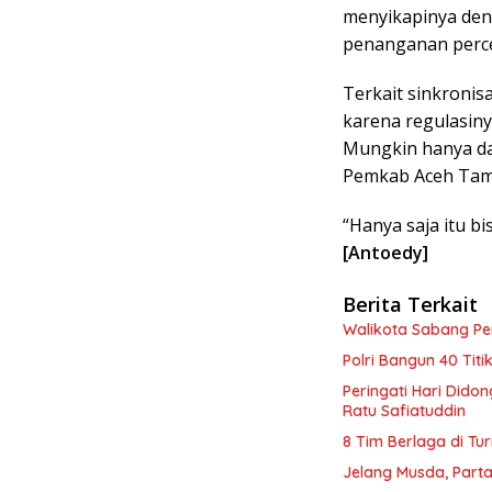
menyikapinya de
penanganan perce
Terkait sinkronis
karena regulasiny
Mungkin hanya da
Pemkab Aceh Tam
“Hanya saja itu bi
[Antoedy]
Berita Terkait
Walikota Sabang P
Polri Bangun 40 Tit
Peringati Hari Dido
Ratu Safiatuddin
8 Tim Berlaga di Tu
Jelang Musda, Parta