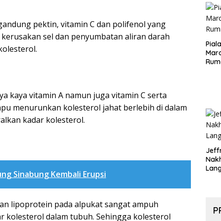
Aspr
ndung pektin, vitamin C dan polifenol yang
erusakan sel dan penyumbatan aliran darah
Pial
olesterol.
Maro
Rum
a kaya vitamin A namun juga vitamin C serta
pu menurunkan kolesterol jahat berlebih di dalam
lkan kadar kolesterol.
Jeff
Nak
Lan
ng Sinabung Kembali Erupsi
dan lipoprotein pada alpukat sangat ampuh
P
 kolesterol dalam tubuh. Sehingga kolesterol