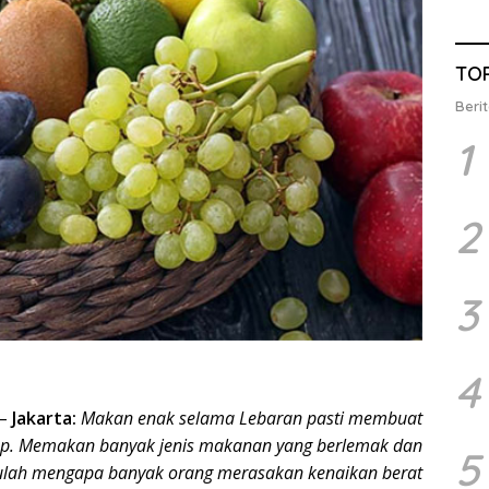
TO
Berit
1
2
3
4
–
Jakarta:
Makan enak selama Lebaran pasti membuat
ap. Memakan banyak jenis makanan yang berlemak dan
5
Itulah mengapa banyak orang merasakan kenaikan berat