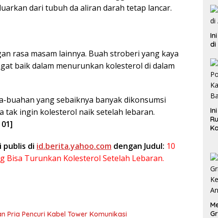
uarkan dari tubuh da aliran darah tetap lancar.
In
di
an rasa masam lainnya. Buah stroberi yang kaya
ngat baik dalam menurunkan kolesterol di dalam
uha-buahan yang sebaiknya banyak dikonsumsi
In
a tak ingin kolesterol naik setelah lebaran.
Ru
 01]
Ka
B
i publis di
id.berita.yahoo.com
dengan Judul:
10
 Bisa Turunkan Kolesterol Setelah Lebaran.
Me
Gr
n Pria Pencuri Kabel Tower Komunikasi