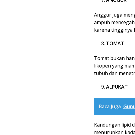
Anggur juga menga
ampuh mencegah k
karena tingginya k
TOMAT
Tomat bukan hany
likopen yang mam
tubuh dan menetra
ALPUKAT
Baca Juga
Gunu
Kandungan lipid 
menurunkan kadar