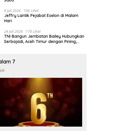
8 Juli 2026
196 Lihat
Jeffry Lantik Pejabat Eselon di Malam
Hari
24 Juli 2026
178 Lihat
TNI Bangun Jembatan Bailey Hubungkan
Serbajadi, Aceh Timur dengan Pining,
Gayo Lues
alam 7
juk