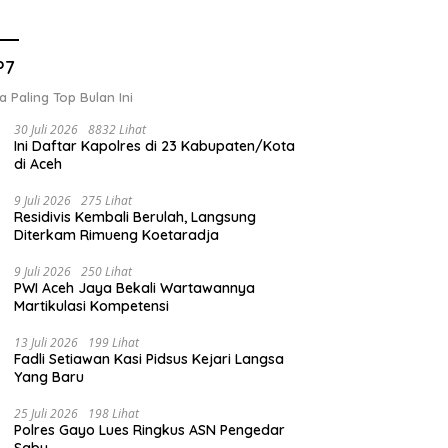
P7
a Paling Top Bulan Ini
30 Juli 2026
8832 Lihat
Ini Daftar Kapolres di 23 Kabupaten/Kota
di Aceh
9 Juli 2026
275 Lihat
Residivis Kembali Berulah, Langsung
Diterkam Rimueng Koetaradja
9 Juli 2026
250 Lihat
PWI Aceh Jaya Bekali Wartawannya
Martikulasi Kompetensi
13 Juli 2026
199 Lihat
Fadli Setiawan Kasi Pidsus Kejari Langsa
Yang Baru
25 Juli 2026
198 Lihat
Polres Gayo Lues Ringkus ASN Pengedar
Sabu