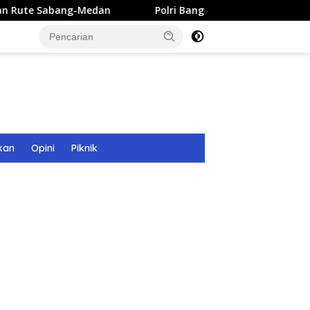
-Medan
Polri Bangun 40 Titik Sumur Bor untuk Warga Pa
kan
Opini
Piknik