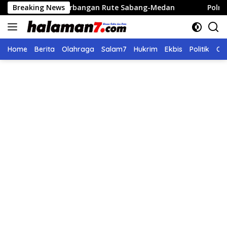
Langsung
rbangan Rute Sabang-Medan
Breaking News
Polri Bangun 40 Titik Sum
ke
konten
Home
Berita
Olahraga
Salam7
Hukrim
Ekbis
Politik
Ol