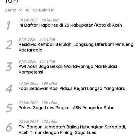
TOP7
Berita Paling Top Bulan Ini
1
30 Juli 2026
8834 Lihat
Ini Daftar Kapolres di 23 Kabupaten/Kota di Aceh
2
9 Juli 2026
276 Lihat
Residivis Kembali Berulah, Langsung Diterkam Rimueng
Koetaradja
3
9 Juli 2026
251 Lihat
PWI Aceh Jaya Bekali Wartawannya Martikulasi
Kompetensi
4
13 Juli 2026
199 Lihat
Fadli Setiawan Kasi Pidsus Kejari Langsa Yang Baru
5
25 Juli 2026
198 Lihat
Polres Gayo Lues Ringkus ASN Pengedar Sabu
6
24 Juli 2026
178 Lihat
TNI Bangun Jembatan Bailey Hubungkan Serbajadi,
Aceh Timur dengan Pining, Gayo Lues