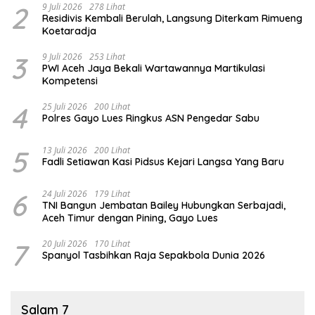
2
9 Juli 2026
278 Lihat
Residivis Kembali Berulah, Langsung Diterkam Rimueng
Koetaradja
3
9 Juli 2026
253 Lihat
PWI Aceh Jaya Bekali Wartawannya Martikulasi
Kompetensi
4
25 Juli 2026
200 Lihat
Polres Gayo Lues Ringkus ASN Pengedar Sabu
5
13 Juli 2026
200 Lihat
Fadli Setiawan Kasi Pidsus Kejari Langsa Yang Baru
6
24 Juli 2026
179 Lihat
TNI Bangun Jembatan Bailey Hubungkan Serbajadi,
Aceh Timur dengan Pining, Gayo Lues
7
20 Juli 2026
170 Lihat
Spanyol Tasbihkan Raja Sepakbola Dunia 2026
Salam 7