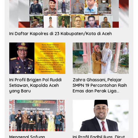
Ini Daftar Kapolres di 23 Kabupaten/Kota di Aceh
Ini Profil Brigjen Pol Ruddi
Zahra Ghassani, Pelajar
Setiawan, Kapolda Aceh
SMPN 19 Percontohan Raih
yang Baru
Emas dan Perak Liga
Olimpiade Nasional
Mengenal Sofyan
Ini Profil Fadhil Ilyas, Dirut