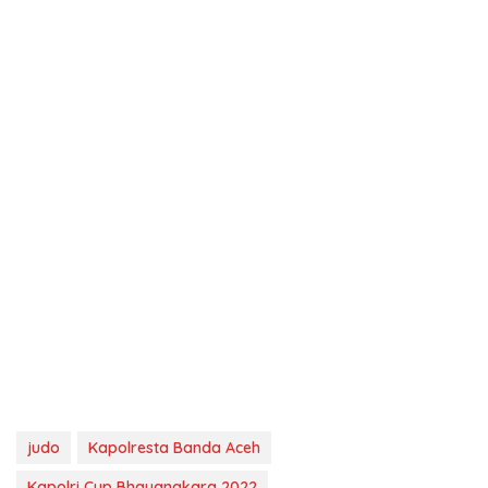
judo
Kapolresta Banda Aceh
Kapolri Cup Bhayangkara 2022