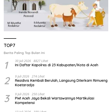
TOP7
Berita Paling Top Bulan Ini
1
30 Juli 2026
8827 Lihat
Ini Daftar Kapolres di 23 Kabupaten/Kota di Aceh
2
9 Juli 2026
274 Lihat
Residivis Kembali Berulah, Langsung Diterkam Rimueng
Koetaradja
3
9 Juli 2026
250 Lihat
PWI Aceh Jaya Bekali Wartawannya Martikulasi
Kompetensi
13 Juli 2026
199 Lihat