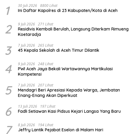
1
30 Juli 2026
8800 Lihat
Ini Daftar Kapolres di 23 Kabupaten/Kota di Aceh
2
9 Juli 2026
271 Lihat
Residivis Kembali Berulah, Langsung Diterkam Rimueng
Koetaradja
3
7 Juli 2026
265 Lihat
45 Kepala Sekolah di Aceh Timur Dilantik
4
9 Juli 2026
248 Lihat
PWI Aceh Jaya Bekali Wartawannya Martikulasi
Kompetensi
5
7 Juli 2026
207 Lihat
Mendagri Beri Apresiasi Kepada Warga, Jembatan
Enang-Enang Akan Diperkuat
6
13 Juli 2026
197 Lihat
Fadli Setiawan Kasi Pidsus Kejari Langsa Yang Baru
7
8 Juli 2026
194 Lihat
Jeffry Lantik Pejabat Eselon di Malam Hari