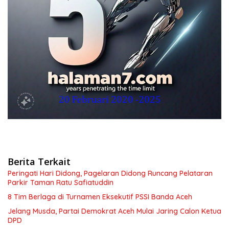
Berita Terkait
Peringati Hari Didong, Pagelaran Didong Runcang Pelataran
Parkir Taman Ratu Safiatuddin
8 Tim Berlaga di Turnamen Eksekutif PSSI Banda Aceh
Jelang Musda, Partai Demokrat Aceh Mulai Jaring Calon Ketua
DPD