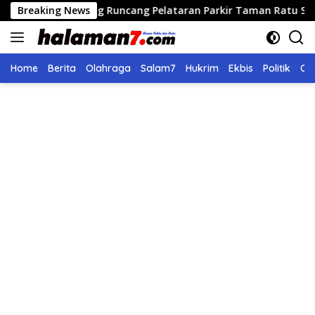
Langsung
dong Runcang Pelataran Parkir Taman Ratu Safiatuddin
Breaking News
ke
konten
Home
Berita
Olahraga
Salam7
Hukrim
Ekbis
Politik
Ol