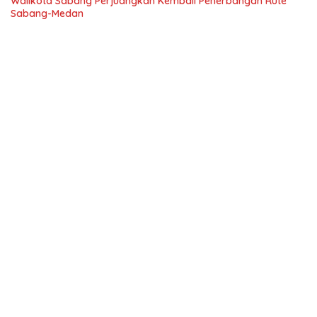
Walikota Sabang Perjuangkan Kembali Penerbangan Rute
Sabang-Medan