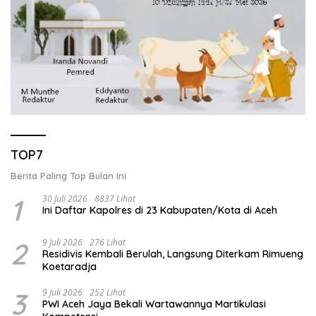
TOP7
Berita Paling Top Bulan Ini
1
30 Juli 2026
8837 Lihat
Ini Daftar Kapolres di 23 Kabupaten/Kota di Aceh
2
9 Juli 2026
276 Lihat
Residivis Kembali Berulah, Langsung Diterkam Rimueng
Koetaradja
3
9 Juli 2026
252 Lihat
PWI Aceh Jaya Bekali Wartawannya Martikulasi